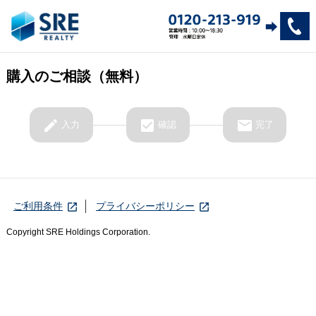
購入のご相談（無料）
edit
check_box
email
入力
確認
完了
ご利用条件
プライバシーポリシー
launch
launch
Copyright SRE Holdings Corporation.