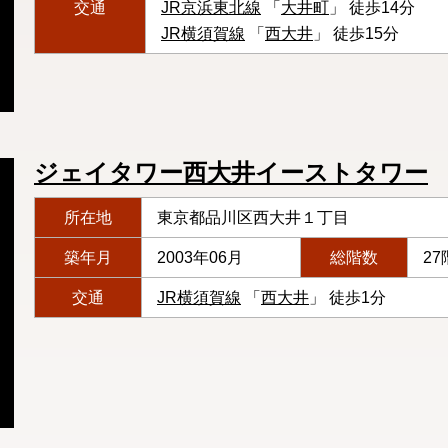
交通
JR京浜東北線
「
大井町
」 徒歩14分
JR横須賀線
「
西大井
」 徒歩15分
ジェイタワー西大井イーストタワー
所在地
東京都品川区西大井１丁目
築年月
2003年06月
総階数
27
交通
JR横須賀線
「
西大井
」 徒歩1分