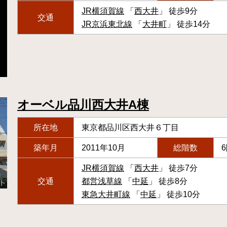
JR横須賀線
「
西大井
」 徒歩9分
交通
JR京浜東北線
「
大井町
」 徒歩14分
オーベル品川西大井A棟
所在地
東京都品川区西大井６丁目
築年月
2011年10月
総階数
JR横須賀線
「
西大井
」 徒歩7分
交通
都営浅草線
「
中延
」 徒歩8分
東急大井町線
「
中延
」 徒歩10分