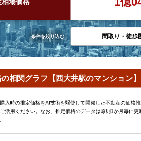
1億0
定
相場価格
間取り・徒歩
条件を絞り込む
格の相関グラフ【西大井駅のマンション】
購入時の推定価格をAI技術を駆使して開発した不動産の価格
ご活用ください。なお、推定価格のデータは原則1か月毎に更
。