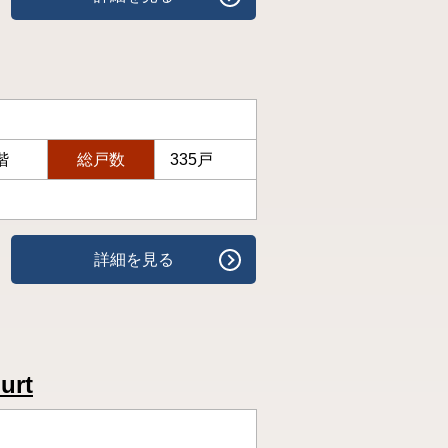
階
総戸数
335戸
詳細を見る
rt