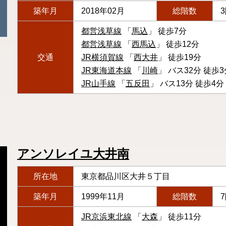
築年月
2018年02月
総階数
都営浅草線
「
馬込
」 徒歩7分
都営浅草線
「
西馬込
」 徒歩12分
交通
JR横須賀線
「
西大井
」 徒歩19分
JR東海道本線
「
川崎
」 バス32分 徒歩3
JR山手線
「
五反田
」 バス13分 徒歩4分
アンソレイユ大井南
所在地
東京都品川区大井５丁目
築年月
1999年11月
総階数
JR京浜東北線
「
大森
」 徒歩11分