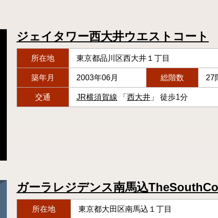
ジェイタワー西大井ウエストコート
所在地
東京都品川区西大井１丁目
築年月
2003年06月
総階数
27
交通
JR横須賀線
「
西大井
」 徒歩1分
ガーラレジデンス南馬込TheSouthCou
所在地
東京都大田区南馬込１丁目