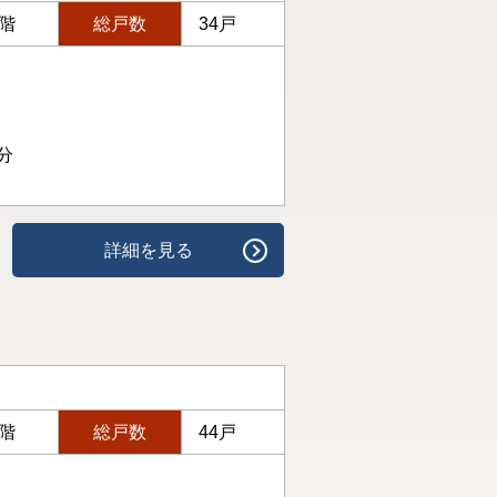
3階
総戸数
34戸
分
詳細を見る
7階
総戸数
44戸