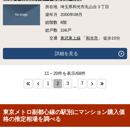
所在地
埼玉県和光市丸山台３丁目
築年月
2000年08月
総階数
8階
総戸数
106戸
交通
東武東上線
「
和光市
」 徒歩10分
詳細を見る
11～20件を表示/68件
1
2
3
7
...
東京メトロ副都心線の駅別にマンション購入価
格の推定相場を調べる