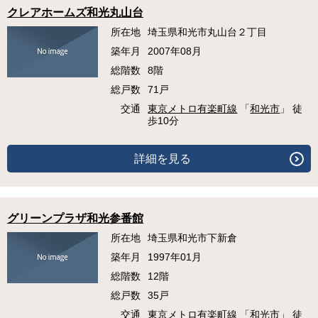
クレアホームズ和光丸山台
所在地
埼玉県和光市丸山台２丁目
築年月
2007年08月
総階数
8階
総戸数
71戸
交通
東京メトロ有楽町線
「
和光市
」 徒
歩10分
詳細を見る
グリーンプラザ和光参番館
所在地
埼玉県和光市下新倉
築年月
1997年01月
総階数
12階
総戸数
35戸
交通
東京メトロ有楽町線
「
和光市
」 徒