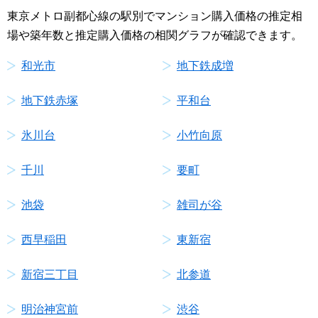
東京メトロ副都心線の駅別でマンション購入価格の推定相
場や築年数と推定購入価格の相関グラフが確認できます。
和光市
地下鉄成増
地下鉄赤塚
平和台
氷川台
小竹向原
千川
要町
池袋
雑司が谷
西早稲田
東新宿
新宿三丁目
北参道
明治神宮前
渋谷