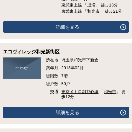
東武東上線
「
成増
」 徒歩13分
東武東上線
「
和光市
」 徒歩21分
詳細を見る
エコヴィレッジ和光新街区
所在地
埼玉県和光市下新倉
築年月
2018年02月
総階数
7階
総戸数
50戸
交通
東京メトロ副都心線
「
和光市
」 徒
歩12分
詳細を見る