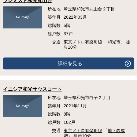
プレミスト和光丸山台
所在地
埼玉県和光市丸山台２丁目
築年月
2022年03月
総階数
5階
総戸数
37戸
交通
東京メトロ有楽町線
「
和光市
」 徒
歩10分
詳細を見る
イニシア和光サウスコート
所在地
埼玉県和光市白子２丁目
築年月
2021年11月
総階数
8階
総戸数
102戸
交通
東京メトロ有楽町線
「
地下鉄成
増
」 徒歩10分