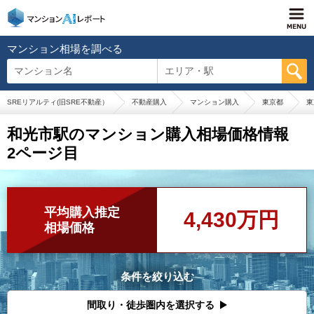
マンション相場を調べる
マンション名
エリア・駅
SREリアルティ(旧SRE不動産）
不動産購入
マンション購入
東京都
東
和光市駅のマンション購入相場価格情報
2ページ目
平均購入推定
4,430万円
相場価格
条件を絞り込む
間取り・徒歩圏内を選択する