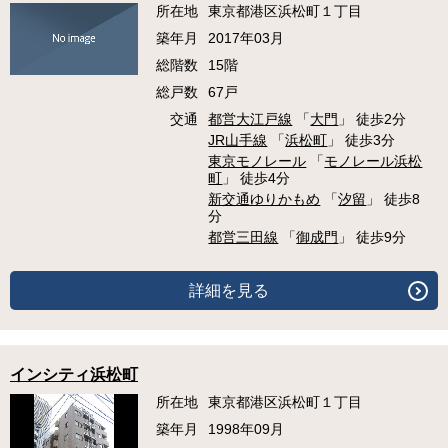
所在地
東京都港区浜松町１丁目
築年月
2017年03月
総階数
15階
総戸数
67戸
交通
都営大江戸線
「
大門
」 徒歩2分
JR山手線
「
浜松町
」 徒歩3分
東京モノレール
「
モノレール浜松
町
」 徒歩4分
新交通ゆりかもめ
「
汐留
」 徒歩8
分
都営三田線
「
御成門
」 徒歩9分
詳細を見る
インシティ浜松町
所在地
東京都港区浜松町１丁目
築年月
1998年09月