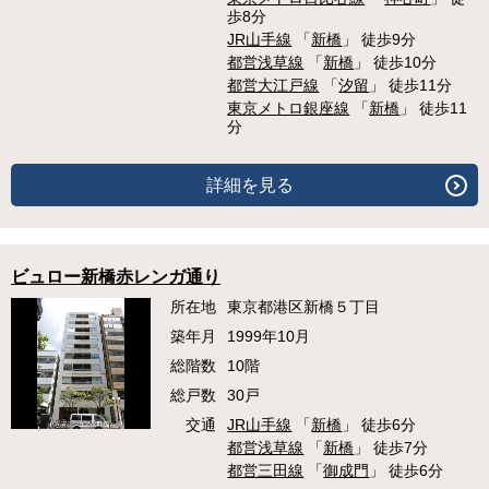
歩8分
JR山手線
「
新橋
」 徒歩9分
都営浅草線
「
新橋
」 徒歩10分
都営大江戸線
「
汐留
」 徒歩11分
東京メトロ銀座線
「
新橋
」 徒歩11
分
詳細を見る
ビュロー新橋赤レンガ通り
所在地
東京都港区新橋５丁目
築年月
1999年10月
総階数
10階
総戸数
30戸
交通
JR山手線
「
新橋
」 徒歩6分
都営浅草線
「
新橋
」 徒歩7分
都営三田線
「
御成門
」 徒歩6分