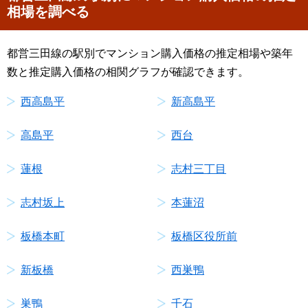
相場を調べる
都営三田線の駅別でマンション購入価格の推定相場や築年
数と推定購入価格の相関グラフが確認できます。
西高島平
新高島平
高島平
西台
蓮根
志村三丁目
志村坂上
本蓮沼
板橋本町
板橋区役所前
新板橋
西巣鴨
巣鴨
千石