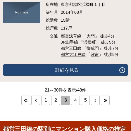
所在地
東京都港区浜松町１丁目
築年月
2014年08月
総階数
15階
総戸数
117戸
交通
都営浅草線
「
大門
」 徒歩4分
JR山手線
「
浜松町
」 徒歩5分
都営三田線
「
御成門
」 徒歩7分
都営大江戸線
「
汐留
」 徒歩8分
詳細を見る
21～30件を表示/48件
1
2
3
4
5
都営三田線の駅別にマンション購入価格の推定