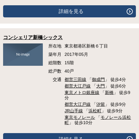
詳細を見る
コンシェリア新橋シックス
所在地
東京都港区新橋６丁目
築年月
2017年05月
総階数
15階
総戸数
40戸
交通
都営三田線
「
御成門
」 徒歩4分
都営大江戸線
「
大門
」 徒歩6分
東京メトロ銀座線
「
新橋
」 徒歩9
分
都営大江戸線
「
汐留
」 徒歩9分
JR山手線
「
浜松町
」 徒歩9分
東京モノレール
「
モノレール浜松
町
」 徒歩10分