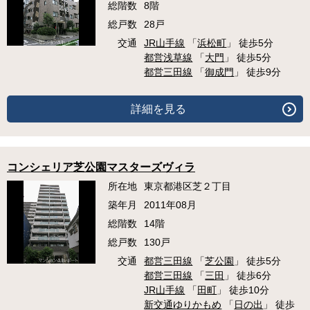
総階数
8階
総戸数
28戸
交通
JR山手線
「
浜松町
」 徒歩5分
都営浅草線
「
大門
」 徒歩5分
都営三田線
「
御成門
」 徒歩9分
詳細を見る
コンシェリア芝公園マスターズヴィラ
所在地
東京都港区芝２丁目
築年月
2011年08月
総階数
14階
総戸数
130戸
交通
都営三田線
「
芝公園
」 徒歩5分
都営三田線
「
三田
」 徒歩6分
JR山手線
「
田町
」 徒歩10分
新交通ゆりかもめ
「
日の出
」 徒歩