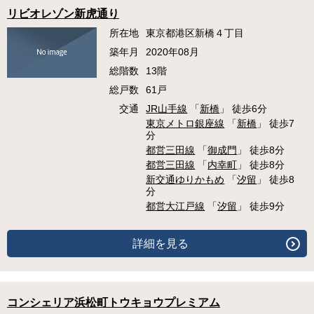
リビオレゾン新虎通り
所在地
東京都港区新橋４丁目
築年月
2020年08月
総階数
13階
総戸数
61戸
交通
JR山手線
「
新橋
」 徒歩6分
東京メトロ銀座線
「
新橋
」 徒歩7
分
都営三田線
「
御成門
」 徒歩8分
都営三田線
「
内幸町
」 徒歩8分
新交通ゆりかもめ
「
汐留
」 徒歩8
分
都営大江戸線
「
汐留
」 徒歩9分
詳細を見る
コンシェリア浜松町トウキョウプレミアム