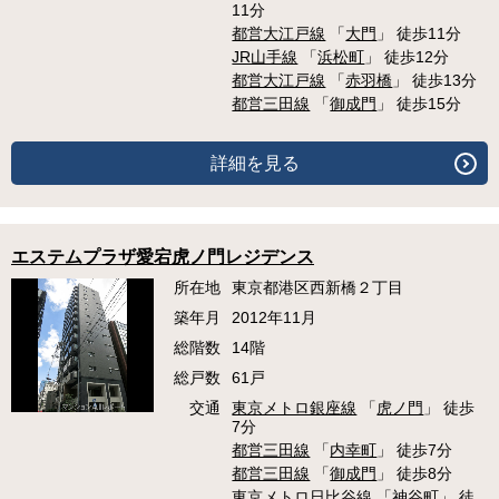
11分
都営大江戸線
「
大門
」 徒歩11分
JR山手線
「
浜松町
」 徒歩12分
都営大江戸線
「
赤羽橋
」 徒歩13分
都営三田線
「
御成門
」 徒歩15分
詳細を見る
エステムプラザ愛宕虎ノ門レジデンス
所在地
東京都港区西新橋２丁目
築年月
2012年11月
総階数
14階
総戸数
61戸
交通
東京メトロ銀座線
「
虎ノ門
」 徒歩
7分
都営三田線
「
内幸町
」 徒歩7分
都営三田線
「
御成門
」 徒歩8分
東京メトロ日比谷線
「
神谷町
」 徒