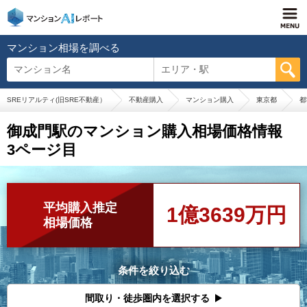
マンション相場を調べる
マンション名
エリア・駅
SREリアルティ(旧SRE不動産）
不動産購入
マンション購入
東京都
都
御成門駅のマンション購入相場価格情報
3ページ目
平均購入推定
1億3639万円
相場価格
条件を絞り込む
間取り・徒歩圏内を選択する