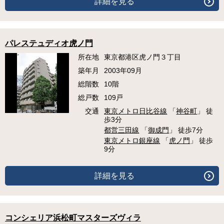
詳細を見る
パレステュディオ虎ノ門
所在地
東京都港区虎ノ門３丁目
築年月
2003年09月
総階数
10階
総戸数
109戸
交通
東京メトロ日比谷線
「
神谷町
」 徒
歩3分
都営三田線
「
御成門
」 徒歩7分
東京メトロ銀座線
「
虎ノ門
」 徒歩
9分
詳細を見る
コンシェリア浜松町マスターズヴィラ