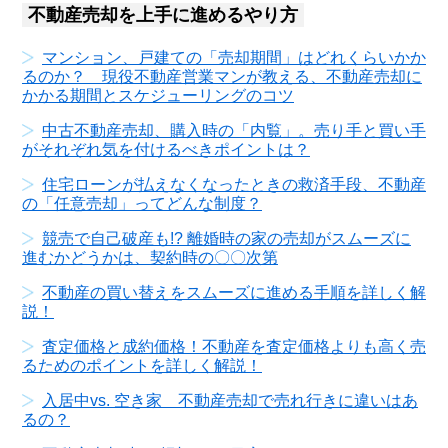
不動産売却を上手に進めるやり方
マンション、戸建ての「売却期間」はどれくらいかか
るのか？ 現役不動産営業マンが教える、不動産売却に
かかる期間とスケジューリングのコツ
中古不動産売却、購入時の「内覧」。売り手と買い手
がそれぞれ気を付けるべきポイントは？
住宅ローンが払えなくなったときの救済手段、不動産
の「任意売却」ってどんな制度？
競売で自己破産も!? 離婚時の家の売却がスムーズに
進むかどうかは、契約時の〇〇次第
不動産の買い替えをスムーズに進める手順を詳しく解
説！
査定価格と成約価格！不動産を査定価格よりも高く売
るためのポイントを詳しく解説！
入居中vs. 空き家 不動産売却で売れ行きに違いはあ
るの？