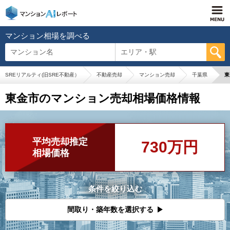
マンション相場を調べる
マンション名
エリア・駅
SREリアルティ(旧SRE不動産）
不動産売却
マンション売却
千葉県
東
東金市のマンション売却相場価格情報
平均売却推定
730万円
相場価格
条件を絞り込む
間取り・築年数を選択する