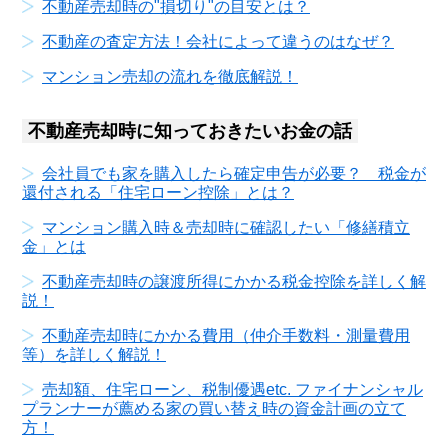
不動産売却時の"損切り"の目安とは？
不動産の査定方法！会社によって違うのはなぜ？
マンション売却の流れを徹底解説！
不動産売却時に知っておきたいお金の話
会社員でも家を購入したら確定申告が必要？ 税金が
還付される「住宅ローン控除」とは？
マンション購入時＆売却時に確認したい「修繕積立
金」とは
不動産売却時の譲渡所得にかかる税金控除を詳しく解
説！
不動産売却時にかかる費用（仲介手数料・測量費用
等）を詳しく解説！
売却額、住宅ローン、税制優遇etc. ファイナンシャル
プランナーが薦める家の買い替え時の資金計画の立て
方！