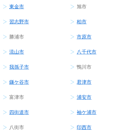
東金市
旭市
習志野市
柏市
勝浦市
市原市
流山市
八千代市
我孫子市
鴨川市
鎌ケ谷市
君津市
富津市
浦安市
四街道市
袖ケ浦市
八街市
印西市