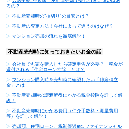
入居中vs. 空き家 不動産売却で売れ行きに違いはあ
るの？
不動産売却時の"損切り"の目安とは？
不動産の査定方法！会社によって違うのはなぜ？
マンション売却の流れを徹底解説！
不動産売却時に知っておきたいお金の話
会社員でも家を購入したら確定申告が必要？ 税金が
還付される「住宅ローン控除」とは？
マンション購入時＆売却時に確認したい「修繕積立
金」とは
不動産売却時の譲渡所得にかかる税金控除を詳しく解
説！
不動産売却時にかかる費用（仲介手数料・測量費用
等）を詳しく解説！
売却額、住宅ローン、税制優遇etc. ファイナンシャル