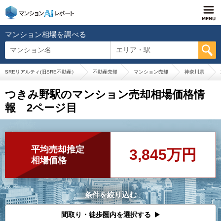
マンション相場を調べる
マンション名
エリア・駅
SREリアルティ(旧SRE不動産）
不動産売却
マンション売却
神奈川県
つきみ野駅のマンション売却相場価格情
報 2ページ目
平均売却推定
3,845万円
相場価格
条件を絞り込む
間取り・徒歩圏内を選択する