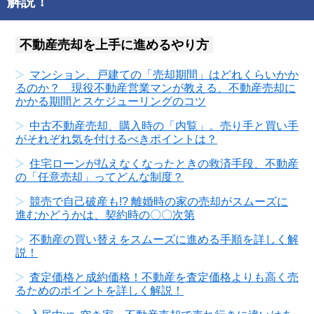
解説！
不動産売却を上手に進めるやり方
マンション、戸建ての「売却期間」はどれくらいかか
るのか？ 現役不動産営業マンが教える、不動産売却に
かかる期間とスケジューリングのコツ
中古不動産売却、購入時の「内覧」。売り手と買い手
がそれぞれ気を付けるべきポイントは？
住宅ローンが払えなくなったときの救済手段、不動産
の「任意売却」ってどんな制度？
競売で自己破産も!? 離婚時の家の売却がスムーズに
進むかどうかは、契約時の〇〇次第
不動産の買い替えをスムーズに進める手順を詳しく解
説！
査定価格と成約価格！不動産を査定価格よりも高く売
るためのポイントを詳しく解説！