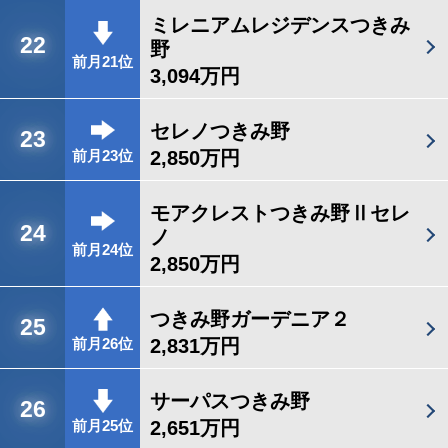
ミレニアムレジデンスつきみ
22
野
前月21位
3,094万円
セレノつきみ野
23
2,850万円
前月23位
モアクレストつきみ野Ⅱセレ
24
ノ
前月24位
2,850万円
つきみ野ガーデニア２
25
2,831万円
前月26位
サーパスつきみ野
26
2,651万円
前月25位