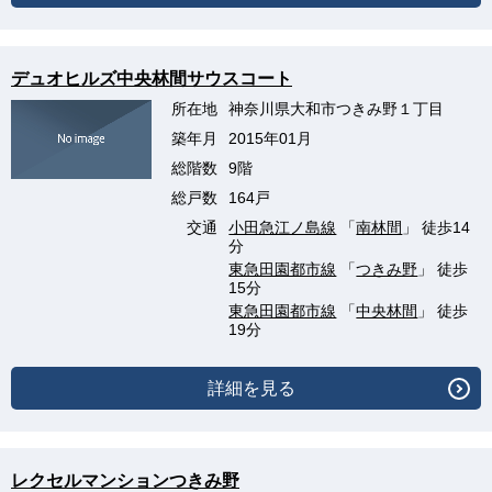
デュオヒルズ中央林間サウスコート
所在地
神奈川県大和市つきみ野１丁目
築年月
2015年01月
総階数
9階
総戸数
164戸
交通
小田急江ノ島線
「
南林間
」 徒歩14
分
東急田園都市線
「
つきみ野
」 徒歩
15分
東急田園都市線
「
中央林間
」 徒歩
19分
詳細を見る
レクセルマンションつきみ野