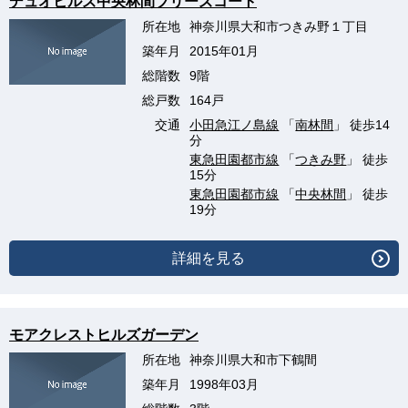
デュオヒルズ中央林間ブリーズコート
所在地
神奈川県大和市つきみ野１丁目
築年月
2015年01月
総階数
9階
総戸数
164戸
交通
小田急江ノ島線
「
南林間
」 徒歩14
分
東急田園都市線
「
つきみ野
」 徒歩
15分
東急田園都市線
「
中央林間
」 徒歩
19分
詳細を見る
モアクレストヒルズガーデン
所在地
神奈川県大和市下鶴間
築年月
1998年03月