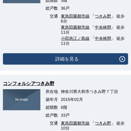
総階数
3階
総戸数
36戸
交通
東急田園都市線
「
つきみ野
」 徒歩
6分
東急田園都市線
「
中央林間
」 徒歩
11分
小田急江ノ島線
「
中央林間
」 徒歩
11分
詳細を見る
コンフォルシアつきみ野
所在地
神奈川県大和市つきみ野７丁目
築年月
2015年02月
総階数
6階
総戸数
33戸
交通
東急田園都市線
「
つきみ野
」 徒歩
10分