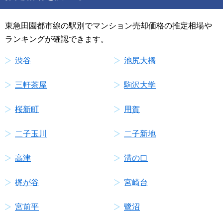
東急田園都市線の駅別でマンション売却価格の推定相場や
ランキングが確認できます。
渋谷
池尻大橋
三軒茶屋
駒沢大学
桜新町
用賀
二子玉川
二子新地
高津
溝の口
梶が谷
宮崎台
宮前平
鷺沼