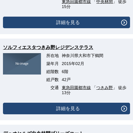
東急田園都市線
「
中央林間
」 徒歩
15分
詳細を見る
ソルフィエスタつきみ野レジデンステラス
所在地
神奈川県大和市下鶴間
築年月
2015年02月
総階数
6階
総戸数
42戸
交通
東急田園都市線
「
つきみ野
」 徒歩
13分
詳細を見る