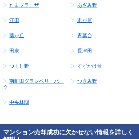
たまプラーザ
あざみ野
江田
市が尾
藤が丘
青葉台
田奈
長津田
つくし野
すずかけ台
南町田グランベリーパー
つきみ野
ク
中央林間
マンション売却成功に欠かせない情報を詳しく