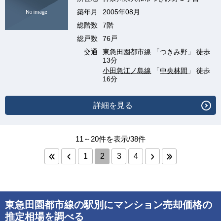
築年月
2005年08月
総階数
7階
総戸数
76戸
交通
東急田園都市線
「
つきみ野
」 徒歩
13分
小田急江ノ島線
「
中央林間
」 徒歩
16分
詳細を見る
11～20件を表示/38件
1
2
3
4
東急田園都市線の駅別にマンション売却価格の
推定相場を調べる