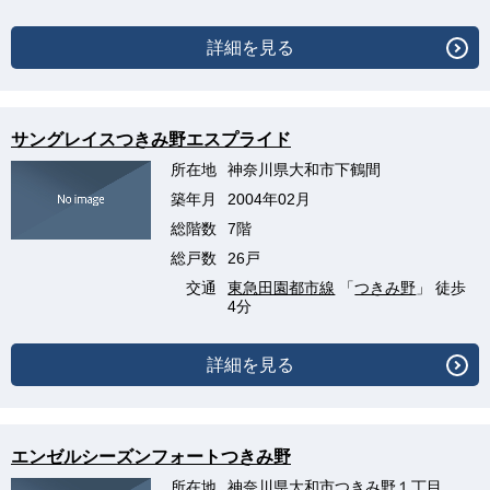
詳細を見る
サングレイスつきみ野エスプライド
所在地
神奈川県大和市下鶴間
築年月
2004年02月
総階数
7階
総戸数
26戸
交通
東急田園都市線
「
つきみ野
」 徒歩
4分
詳細を見る
エンゼルシーズンフォートつきみ野
所在地
神奈川県大和市つきみ野１丁目