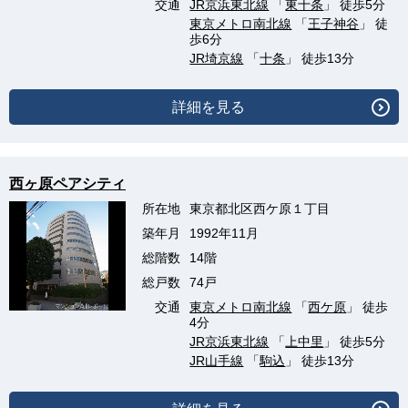
交通
JR京浜東北線
「
東十条
」 徒歩5分
東京メトロ南北線
「
王子神谷
」 徒
歩6分
JR埼京線
「
十条
」 徒歩13分
詳細を見る
西ヶ原ペアシティ
所在地
東京都北区西ケ原１丁目
築年月
1992年11月
総階数
14階
総戸数
74戸
交通
東京メトロ南北線
「
西ケ原
」 徒歩
4分
JR京浜東北線
「
上中里
」 徒歩5分
JR山手線
「
駒込
」 徒歩13分