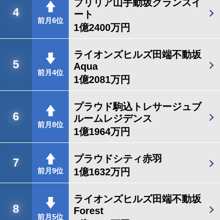
ブリリア山手動坂グランスイ
4
ート
前月6位
1億2400万円
ライオンズヒルズ田端不動坂
5
Aqua
前月4位
1億2081万円
プラウド駒込トレサージュブ
6
ルームレジデンス
前月8位
1億1964万円
プラウドシティ赤羽
7
1億1632万円
前月9位
ライオンズヒルズ田端不動坂
8
Forest
前月5位