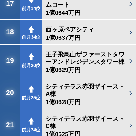
17
ムコート
前月14位
1億0644万円
西ヶ原ペアシティ
18
1億0637万円
前月34位
王子飛鳥山ザファーストタワ
19
ーアンドレジデンスタワー棟
前月20位
1億0629万円
シティテラス赤羽ザイースト
20
A棟
前月25位
1億0628万円
シティテラス赤羽ザイースト
21
C棟
前月24位
1億0525万円