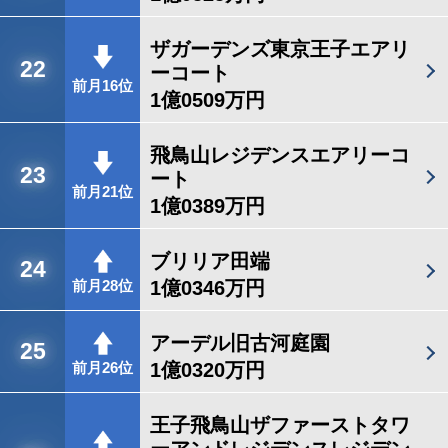
ザガーデンズ東京王子エアリ
22
ーコート
前月16位
1億0509万円
飛鳥山レジデンスエアリーコ
23
ート
前月21位
1億0389万円
ブリリア田端
24
1億0346万円
前月28位
アーデル旧古河庭園
25
1億0320万円
前月26位
王子飛鳥山ザファーストタワ