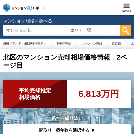
マンション相場を調べる
マンション名
エリア・駅
SREリアルティ(旧SRE不動産）
不動産売却
マンション売却
東京都
北
北区のマンション売却相場価格情報 2ペ
ージ目
平均売却推定
6,813万円
相場価格
条件を絞り込む
間取り・築年数を選択する