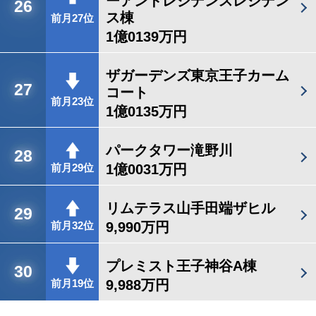
ーアンドレジデンスレジデン
26
ス棟
前月27位
1億0139万円
ザガーデンズ東京王子カーム
27
コート
前月23位
1億0135万円
パークタワー滝野川
28
1億0031万円
前月29位
リムテラス山手田端ザヒル
29
9,990万円
前月32位
プレミスト王子神谷A棟
30
9,988万円
前月19位