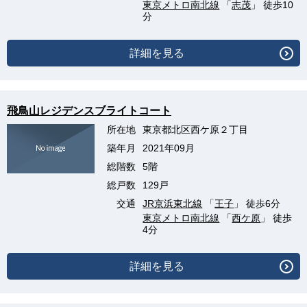
東京メトロ南北線
「
志茂
」 徒歩10
分
詳細を見る
飛鳥山レジデンスブライトコート
所在地
東京都北区西ケ原２丁目
築年月
2021年09月
総階数
5階
総戸数
129戸
交通
JR京浜東北線
「
王子
」 徒歩6分
東京メトロ南北線
「
西ケ原
」 徒歩
4分
詳細を見る