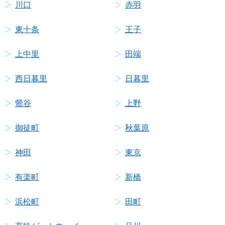
川口
赤羽
東十条
王子
上中里
田端
西日暮里
日暮里
鶯谷
上野
御徒町
秋葉原
神田
東京
有楽町
新橋
浜松町
田町