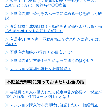
競売で自己破産も!? 離婚時の家の売却がスムーズに
進むかどうかは、契約時の〇〇次第
不動産の買い替えをスムーズに進める手順を詳しく解
説！
査定価格と成約価格！不動産を査定価格よりも高く売
るためのポイントを詳しく解説！
入居中vs. 空き家 不動産売却で売れ行きに違いはあ
るの？
不動産売却時の"損切り"の目安とは？
不動産の査定方法！会社によって違うのはなぜ？
マンション売却の流れを徹底解説！
不動産売却時に知っておきたいお金の話
会社員でも家を購入したら確定申告が必要？ 税金が
還付される「住宅ローン控除」とは？
マンション購入時＆売却時に確認したい「修繕積立