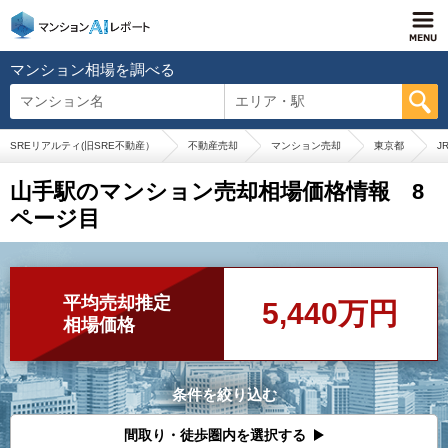
マンション相場を調べる
マンション名
エリア・駅
SREリアルティ(旧SRE不動産）
不動産売却
マンション売却
東京都
J
山手駅のマンション売却相場価格情報 8
ページ目
平均売却推定
5,440万円
相場価格
条件を絞り込む
間取り・徒歩圏内を選択する