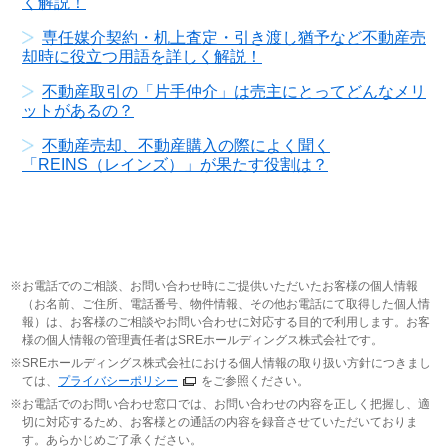
く解説！
専任媒介契約・机上査定・引き渡し猶予など不動産売
却時に役立つ用語を詳しく解説！
不動産取引の「片手仲介」は売主にとってどんなメリ
ットがあるの？
不動産売却、不動産購入の際によく聞く
「REINS（レインズ）」が果たす役割は？
お電話でのご相談、お問い合わせ時にご提供いただいたお客様の個人情報
（お名前、ご住所、電話番号、物件情報、その他お電話にて取得した個人情
報）は、お客様のご相談やお問い合わせに対応する目的で利用します。お客
様の個人情報の管理責任者はSREホールディングス株式会社です。
SREホールディングス株式会社における個人情報の取り扱い方針につきまし
ては、
プライバシーポリシー
をご参照ください。
お電話でのお問い合わせ窓口では、お問い合わせの内容を正しく把握し、適
切に対応するため、お客様との通話の内容を録音させていただいておりま
す。あらかじめご了承ください。