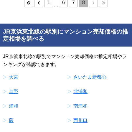
1
6
7
8
...
JR京浜東北線の駅別にマンション売却価格の推
定相場を調べる
JR京浜東北線の駅別でマンション売却価格の推定相場やラ
ンキングが確認できます。
大宮
さいたま新都心
与野
北浦和
浦和
南浦和
蕨
西川口