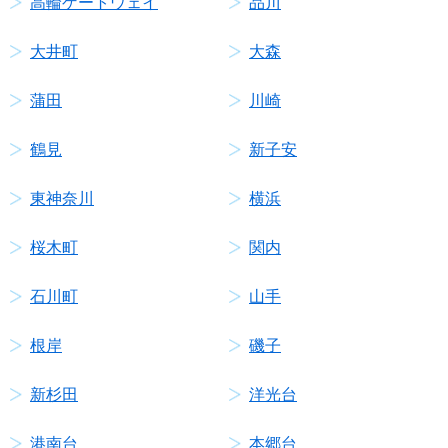
高輪ゲートウェイ
品川
大井町
大森
蒲田
川崎
鶴見
新子安
東神奈川
横浜
桜木町
関内
石川町
山手
根岸
磯子
新杉田
洋光台
港南台
本郷台