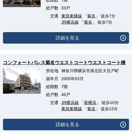
総階数
7階
総戸数
33戸
交通
東急東横線
「
菊名
」 徒歩7分
JR横浜線
「
菊名
」 徒歩7分
詳細を見る
コンフォートパレス菊名ウエストコートウエストコート棟
所在地
神奈川県横浜市港北区大豆戸町
築年月
2005年03月
総階数
7階
総戸数
46戸
交通
JR横浜線
「
新横浜
」 徒歩10分
東急東横線
「
菊名
」 徒歩12分
詳細を見る