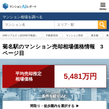
マンション相場を調べる
マンション名
エリア・駅
SREリアルティ(旧SRE不動産）
不動産売却
マンション売却
東京都
東
菊名駅のマンション売却相場価格情報 3
ページ目
平均売却推定
5,481万円
相場価格
条件を絞り込む
間取り・徒歩圏内を選択する