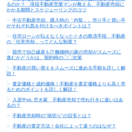
るのか？ 現役不動産営業マンが教える、不動産売却に
かかる期間とスケジューリングのコツ
中古不動産売却、購入時の「内覧」。売り手と買い手
がそれぞれ気を付けるべきポイントは？
住宅ローンが払えなくなったときの救済手段、不動産
の「任意売却」ってどんな制度？
競売で自己破産も!? 離婚時の家の売却がスムーズに
進むかどうかは、契約時の〇〇次第
不動産の買い替えをスムーズに進める手順を詳しく解
説！
査定価格と成約価格！不動産を査定価格よりも高く売
るためのポイントを詳しく解説！
入居中vs. 空き家 不動産売却で売れ行きに違いはあ
るの？
不動産売却時の"損切り"の目安とは？
不動産の査定方法！会社によって違うのはなぜ？