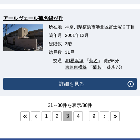
アールヴェール菊名錦が丘
所在地
神奈川県横浜市港北区富士塚２丁目
築年月
2001年12月
総階数
3階
総戸数
31戸
交通
JR横浜線
「
菊名
」 徒歩6分
東急東横線
「
菊名
」 徒歩7分
詳細を見る
21～30件を表示/88件
1
2
3
4
9
...