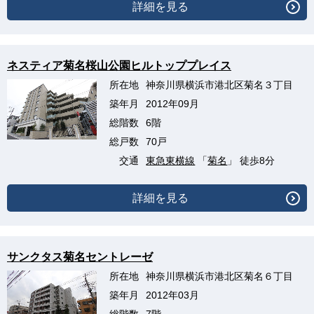
詳細を見る
ネスティア菊名桜山公園ヒルトッププレイス
所在地
神奈川県横浜市港北区菊名３丁目
築年月
2012年09月
総階数
6階
総戸数
70戸
交通
東急東横線
「
菊名
」 徒歩8分
詳細を見る
サンクタス菊名セントレーゼ
所在地
神奈川県横浜市港北区菊名６丁目
築年月
2012年03月