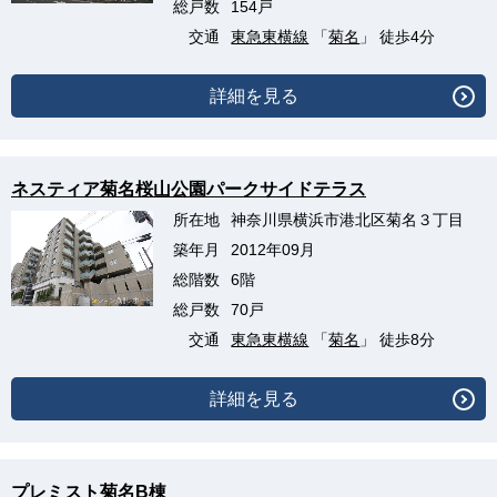
総戸数
154戸
交通
東急東横線
「
菊名
」 徒歩4分
詳細を見る
ネスティア菊名桜山公園パークサイドテラス
所在地
神奈川県横浜市港北区菊名３丁目
築年月
2012年09月
総階数
6階
総戸数
70戸
交通
東急東横線
「
菊名
」 徒歩8分
詳細を見る
プレミスト菊名B棟