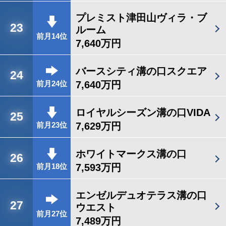
プレミスト津田山ヴィラ・ブ
23
ルーム
前月14位
7,640万円
バースシティ溝の口スクエア
24
7,640万円
前月24位
ロイヤルシーズン溝の口VIDA
25
7,629万円
前月23位
ホワイトマークス溝の口
26
7,593万円
前月18位
エンゼルデュオテラス溝の口
27
ウエスト
前月27位
7,489万円