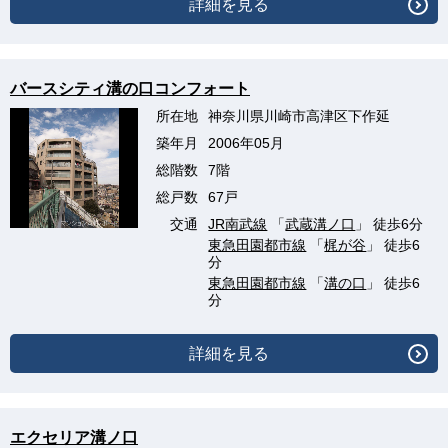
詳細を見る
バースシティ溝の口コンフォート
所在地
神奈川県川崎市高津区下作延
築年月
2006年05月
総階数
7階
総戸数
67戸
交通
JR南武線
「
武蔵溝ノ口
」 徒歩6分
東急田園都市線
「
梶が谷
」 徒歩6
分
東急田園都市線
「
溝の口
」 徒歩6
分
詳細を見る
エクセリア溝ノ口