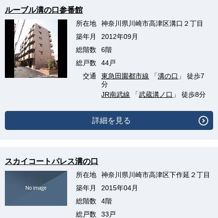
ルーブル溝の口参番館
所在地
神奈川県川崎市高津区溝口２丁目
築年月
2012年09月
総階数
6階
総戸数
44戸
交通
東急田園都市線
「
溝の口
」 徒歩7
分
JR南武線
「
武蔵溝ノ口
」 徒歩8分
詳細を見る
スカイコートパレス溝の口
所在地
神奈川県川崎市高津区下作延２丁目
築年月
2015年04月
総階数
4階
総戸数
33戸