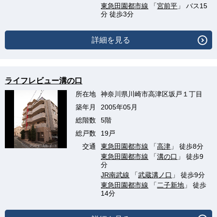
東急田園都市線
「
宮前平
」 バス15
分 徒歩3分
詳細を見る
ライフレビュー溝の口
所在地
神奈川県川崎市高津区坂戸１丁目
築年月
2005年05月
総階数
5階
総戸数
19戸
交通
東急田園都市線
「
高津
」 徒歩8分
東急田園都市線
「
溝の口
」 徒歩9
分
JR南武線
「
武蔵溝ノ口
」 徒歩9分
東急田園都市線
「
二子新地
」 徒歩
14分