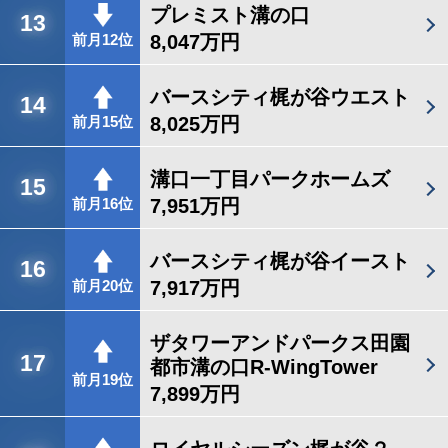
プレミスト溝の口
13
8,047万円
前月12位
バースシティ梶が谷ウエスト
14
8,025万円
前月15位
溝口一丁目パークホームズ
15
7,951万円
前月16位
バースシティ梶が谷イースト
16
7,917万円
前月20位
ザタワーアンドパークス田園
17
都市溝の口R-WingTower
前月19位
7,899万円