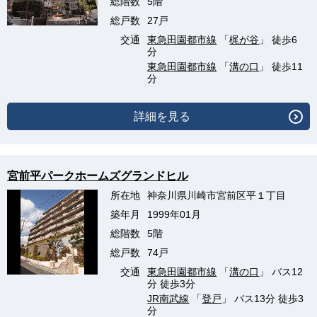
総階数
5階
総戸数
27戸
交通
東急田園都市線
「
梶が谷
」 徒歩6
分
東急田園都市線
「
溝の口
」 徒歩11
分
詳細を見る
宮前平パークホームズグランドヒル
所在地
神奈川県川崎市宮前区平１丁目
築年月
1999年01月
総階数
5階
総戸数
74戸
交通
東急田園都市線
「
溝の口
」 バス12
分 徒歩3分
JR南武線
「
登戸
」 バス13分 徒歩3
分