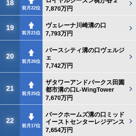
ロイヤルシーズン梶が谷２
18
7,870万円
前月22位
ヴェレーナ川崎溝の口
19
7,793万円
前月21位
バースシティ溝の口ヴェルジ
20
ェ
前月26位
7,742万円
ザタワーアンドパークス田園
21
都市溝の口L-WingTower
前月25位
7,670万円
パークホームズ溝の口ミッド
22
イーストセンターレジデンス
前月17位
7,654万円