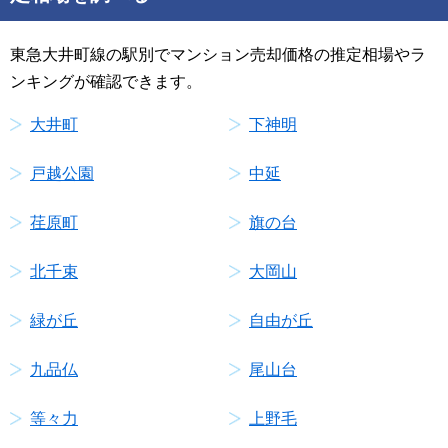
東急大井町線の駅別でマンション売却価格の推定相場やラ
ンキングが確認できます。
大井町
下神明
戸越公園
中延
荏原町
旗の台
北千束
大岡山
緑が丘
自由が丘
九品仏
尾山台
等々力
上野毛