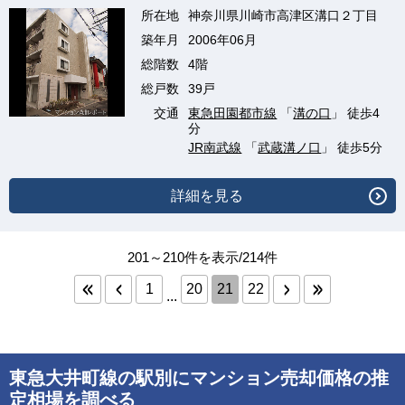
所在地
神奈川県川崎市高津区溝口２丁目
築年月
2006年06月
総階数
4階
総戸数
39戸
交通
東急田園都市線
「
溝の口
」 徒歩4
分
JR南武線
「
武蔵溝ノ口
」 徒歩5分
詳細を見る
201～210件を表示/214件
1
20
21
22
...
東急大井町線の駅別にマンション売却価格の推
定相場を調べる