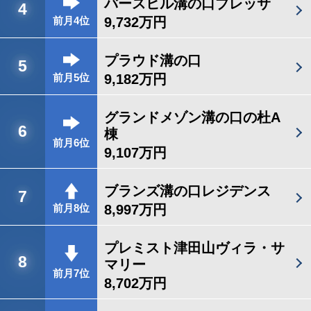
バースヒル溝の口ブレッサ
4
9,732万円
前月4位
プラウド溝の口
5
9,182万円
前月5位
グランドメゾン溝の口の杜A
6
棟
前月6位
9,107万円
ブランズ溝の口レジデンス
7
8,997万円
前月8位
プレミスト津田山ヴィラ・サ
8
マリー
前月7位
8,702万円