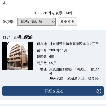
す。
201～210件を表示/214件
変更する
並び順
ロアール溝口駅前
所在地
神奈川県川崎市高津区溝口２丁目
築年月
2007年11月
総階数
6階
総戸数
55戸
交通
東急田園都市線
「
溝の口
」 徒歩4
分
JR南武線
「
武蔵溝ノ口
」 徒歩5分
詳細を見る