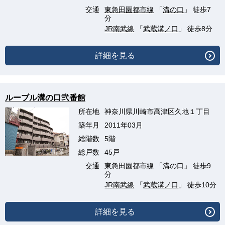
交通
東急田園都市線
「
溝の口
」 徒歩7
分
JR南武線
「
武蔵溝ノ口
」 徒歩8分
詳細を見る
ルーブル溝の口弐番館
所在地
神奈川県川崎市高津区久地１丁目
築年月
2011年03月
総階数
5階
総戸数
45戸
交通
東急田園都市線
「
溝の口
」 徒歩9
分
JR南武線
「
武蔵溝ノ口
」 徒歩10分
詳細を見る