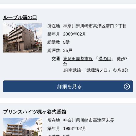
ルーブル溝の口
所在地
神奈川県川崎市高津区溝口２丁目
築年月
2009年02月
総階数
5階
総戸数
35戸
交通
東急田園都市線
「
溝の口
」 徒歩7
分
JR南武線
「
武蔵溝ノ口
」 徒歩8分
詳細を見る
プリンスハイツ梶ヶ谷弐番館
所在地
神奈川県川崎市高津区末長
築年月
1998年02月