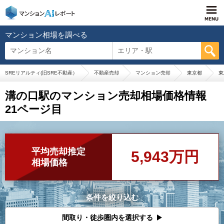
マンション相場を調べる
マンション名
エリア・駅
SREリアルティ(旧SRE不動産）
不動産売却
マンション売却
東京都
東
溝の口駅のマンション売却相場価格情報
21ページ目
平均売却推定
5,943万円
相場価格
条件を絞り込む
間取り・徒歩圏内を選択する