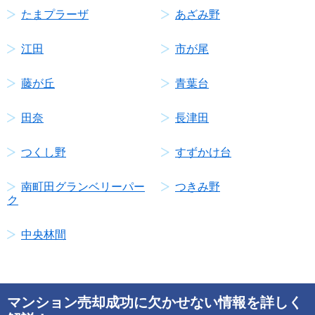
たまプラーザ
あざみ野
江田
市が尾
藤が丘
青葉台
田奈
長津田
つくし野
すずかけ台
南町田グランベリーパー
つきみ野
ク
中央林間
マンション売却成功に欠かせない情報を詳しく