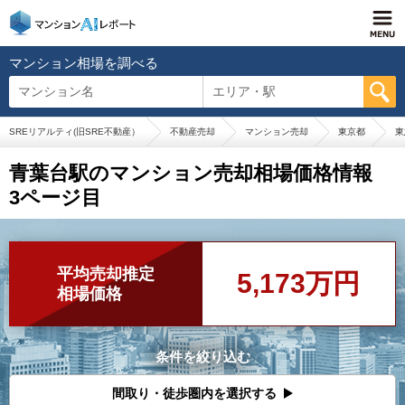
マンション相場を調べる
マンション名
エリア・駅
SREリアルティ(旧SRE不動産）
不動産売却
マンション売却
東京都
東
青葉台駅のマンション売却相場価格情報
3ページ目
平均売却推定
5,173万円
相場価格
条件を絞り込む
間取り・徒歩圏内を選択する