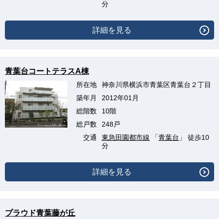
分
詳細を見る
青葉台コートテラスA棟
所在地
神奈川県横浜市青葉区青葉台２丁目
築年月
2012年01月
総階数
10階
総戸数
248戸
交通
東急田園都市線
「
青葉台
」 徒歩10
分
詳細を見る
プラウド青葉藤が丘