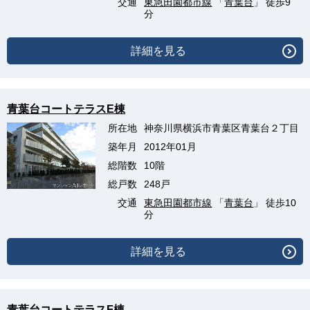
交通
東急田園都市線
「
青葉台
」 徒歩9
分
詳細を見る
青葉台コートテラスE棟
所在地
神奈川県横浜市青葉区青葉台２丁目
築年月
2012年01月
総階数
10階
総戸数
248戸
交通
東急田園都市線
「
青葉台
」 徒歩10
分
詳細を見る
青葉台コートテラスF棟