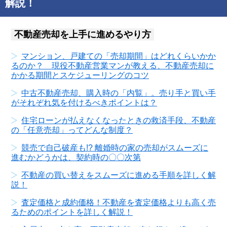
解説！
不動産売却を上手に進めるやり方
マンション、戸建ての「売却期間」はどれくらいかか
るのか？ 現役不動産営業マンが教える、不動産売却に
かかる期間とスケジューリングのコツ
中古不動産売却、購入時の「内覧」。売り手と買い手
がそれぞれ気を付けるべきポイントは？
住宅ローンが払えなくなったときの救済手段、不動産
の「任意売却」ってどんな制度？
競売で自己破産も!? 離婚時の家の売却がスムーズに
進むかどうかは、契約時の〇〇次第
不動産の買い替えをスムーズに進める手順を詳しく解
説！
査定価格と成約価格！不動産を査定価格よりも高く売
るためのポイントを詳しく解説！