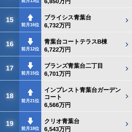
6,850万円
前月13位
ブライシス青葉台
15
6,732万円
前月16位
青葉台コートテラスB棟
16
6,722万円
前月12位
ブランズ青葉台二丁目
17
6,701万円
前月15位
インプレスト青葉台ガーデン
18
コート
前月21位
6,566万円
クリオ青葉台
19
6,543万円
前月18位