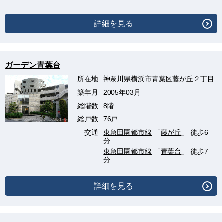
詳細を見る
ガーデン青葉台
所在地
神奈川県横浜市青葉区藤が丘２丁目
築年月
2005年03月
総階数
8階
総戸数
76戸
交通
東急田園都市線
「
藤が丘
」 徒歩6
分
東急田園都市線
「
青葉台
」 徒歩7
分
詳細を見る