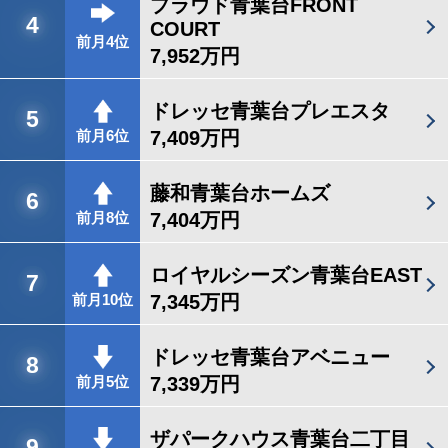
プラウド青葉台FRONT
4
COURT
前月4位
7,952万円
ドレッセ青葉台プレエスタ
5
7,409万円
前月6位
藤和青葉台ホームズ
6
7,404万円
前月8位
ロイヤルシーズン青葉台EAST
7
7,345万円
前月10位
ドレッセ青葉台アベニュー
8
7,339万円
前月5位
ザパークハウス青葉台二丁目
9