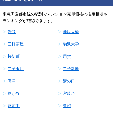
東急田園都市線の駅別でマンション売却価格の推定相場や
ランキングが確認できます。
渋谷
池尻大橋
三軒茶屋
駒沢大学
桜新町
用賀
二子玉川
二子新地
高津
溝の口
梶が谷
宮崎台
宮前平
鷺沼