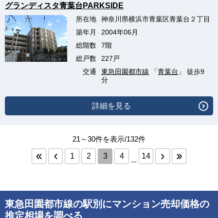
グランディスタ青葉台PARKSIDE
所在地
神奈川県横浜市青葉区青葉台２丁目
築年月
2004年06月
総階数
7階
総戸数
227戸
交通
東急田園都市線
「
青葉台
」 徒歩9
分
詳細を見る
21～30件を表示/132件
1
2
3
4
14
...
東急田園都市線の駅別にマンション売却価格の
推定相場を調べる