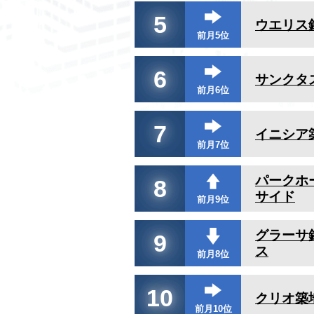
5
ウエリス
前月5位
6
サンクタ
前月6位
7
イニシア
前月7位
パークホ
8
サイド
前月9位
グラーサ
9
ス
前月8位
10
クリオ築
前月10位