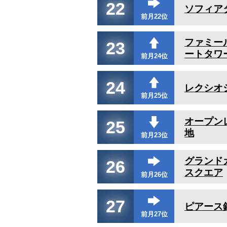
22
ソフィア
前月22位
ファミー
23
ートタワ
前月24位
24
レクシオ
前月25位
オープン
25
地
前月23位
グランド
26
スクエア
前月26位
27
ピアース
前月27位