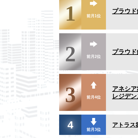
1
プラウド
前月1位
2
プラウド
前月2位
3
アネシア
レジデン
前月4位
4
アトラス
前月3位