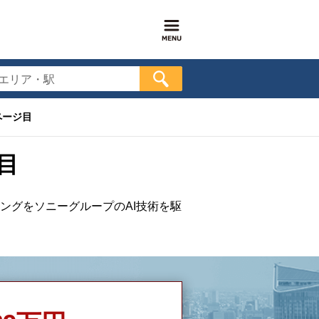
エリア・駅
ページ目
目
ングをソニーグループのAI技術を駆