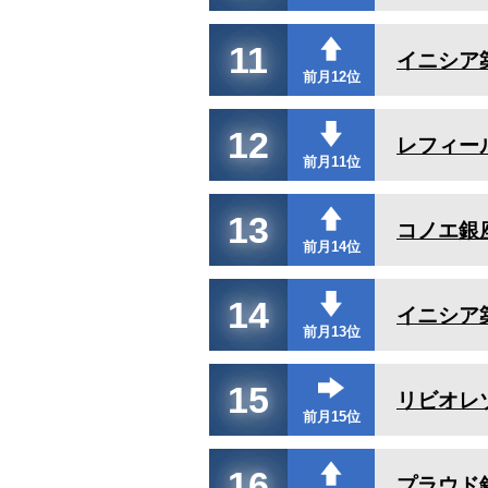
11
イニシア
前月12位
12
レフィー
前月11位
13
コノエ銀
前月14位
14
イニシア
前月13位
15
リビオレ
前月15位
16
プラウド