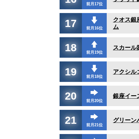
前月17位
クオス銀
17
ム
前月16位
18
スカール
前月19位
19
アクシル
前月18位
20
銀座イー
前月20位
21
グリーン
前月21位