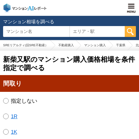
マンション相場を調べる
マンション名
エリア・駅
SREリアルティ(旧SRE不動産）
不動産購入
マンション購入
千葉県
北
新柴又駅のマンション購入価格相場を条件
指定で調べる
間取り
指定しない
1R
1K