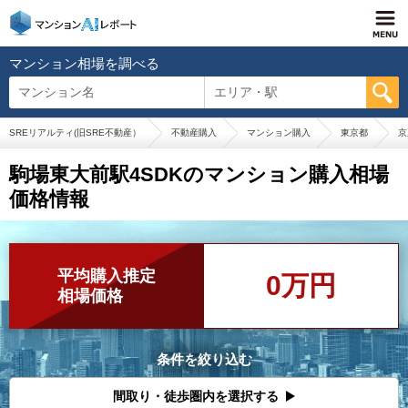
マンション相場を調べる
マンション名
エリア・駅
SREリアルティ(旧SRE不動産）
不動産購入
マンション購入
東京都
京
駒場東大前駅4SDKのマンション購入相場
価格情報
平均購入推定
0万円
相場価格
条件を絞り込む
間取り・徒歩圏内を選択する