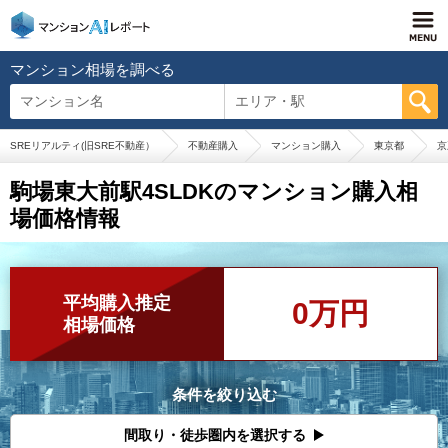
マンション相場を調べる
マンション名
エリア・駅
SREリアルティ(旧SRE不動産）
不動産購入
マンション購入
東京都
京
駒場東大前駅4SLDKのマンション購入相
場価格情報
平均購入推定
0万円
相場価格
条件を絞り込む
間取り・徒歩圏内を選択する