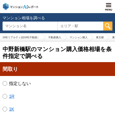
マンション相場を調べる
マンション名
エリア・駅
SREリアルティ(旧SRE不動産）
不動産購入
マンション購入
東京都
東
中野新橋駅のマンション購入価格相場を条
件指定で調べる
間取り
指定しない
1R
1K