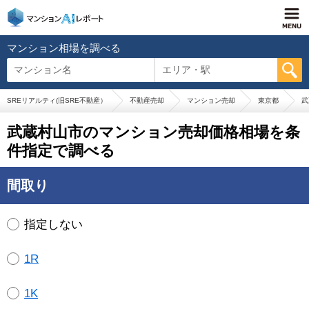
マンション相場を調べる
マンション名
エリア・駅
SREリアルティ(旧SRE不動産）
不動産売却
マンション売却
東京都
武
武蔵村山市のマンション売却価格相場を条
件指定で調べる
間取り
指定しない
1R
1K