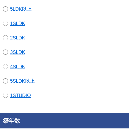
5LDK以上
1SLDK
2SLDK
3SLDK
4SLDK
5SLDK以上
1STUDIO
築年数