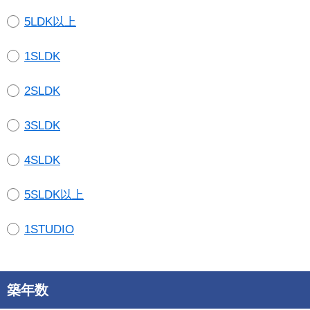
5LDK以上
1SLDK
2SLDK
3SLDK
4SLDK
5SLDK以上
1STUDIO
築年数