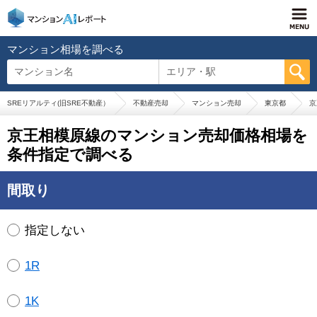
マンション相場を調べる
マンション名
エリア・駅
SREリアルティ(旧SRE不動産）
不動産売却
マンション売却
東京都
京
京王相模原線のマンション売却価格相場を
条件指定で調べる
間取り
指定しない
1R
1K