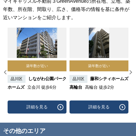
マイキャッスル不動前３GreenAvenueの所在地、立地、築
年数、所在階、間取り、広さ、価格等の情報を基に条件が
近いマンションをご紹介します。
築年数が近い
築年数が近い
品川
しながわ公園パーク
藤和シティホームズ
品川区
品川区
ホームズ
立会川 徒歩6分
高輪台
高輪台 徒歩2分
詳細を見る
詳細を見る
その他のエリア