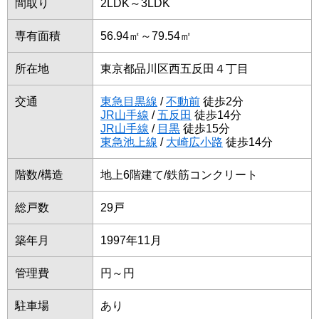
間取り
2LDK～3LDK
専有面積
56.94㎡～79.54㎡
所在地
東京都品川区西五反田４丁目
交通
東急目黒線
/
不動前
徒歩2分
JR山手線
/
五反田
徒歩14分
JR山手線
/
目黒
徒歩15分
東急池上線
/
大崎広小路
徒歩14分
階数/構造
地上6階建て/鉄筋コンクリート
総戸数
29戸
築年月
1997年11月
管理費
円～円
駐車場
あり