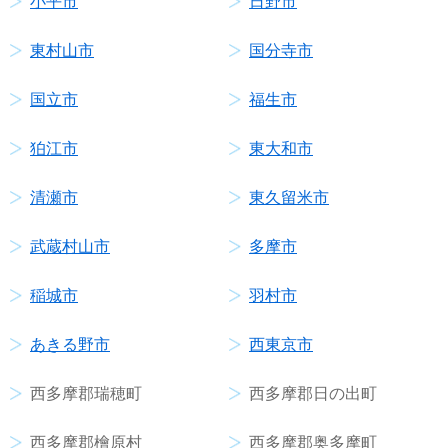
小平市
日野市
東村山市
国分寺市
国立市
福生市
狛江市
東大和市
清瀬市
東久留米市
武蔵村山市
多摩市
稲城市
羽村市
あきる野市
西東京市
西多摩郡瑞穂町
西多摩郡日の出町
西多摩郡檜原村
西多摩郡奥多摩町