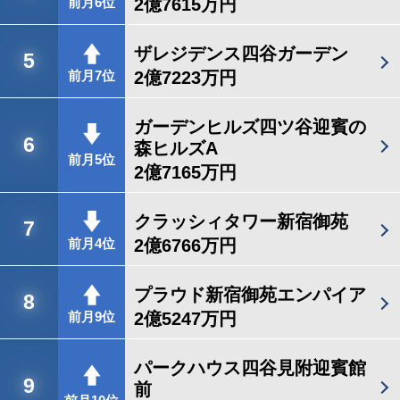
2億7615万円
前月6位
ザレジデンス四谷ガーデン
5
2億7223万円
前月7位
ガーデンヒルズ四ツ谷迎賓の
6
森ヒルズA
前月5位
2億7165万円
クラッシィタワー新宿御苑
7
2億6766万円
前月4位
プラウド新宿御苑エンパイア
8
2億5247万円
前月9位
パークハウス四谷見附迎賓館
9
前