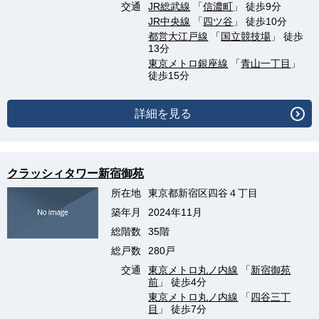
交通
JR総武線
「
信濃町
」 徒歩9分
JR中央線
「
四ツ谷
」 徒歩10分
都営大江戸線
「
国立競技場
」 徒歩
13分
東京メトロ銀座線
「
青山一丁目
」
徒歩15分
詳細を見る
クラッシィタワー新宿御苑
所在地
東京都新宿区四谷４丁目
築年月
2024年11月
総階数
35階
総戸数
280戸
交通
東京メトロ丸ノ内線
「
新宿御苑
前
」 徒歩4分
東京メトロ丸ノ内線
「
四谷三丁
目
」 徒歩7分