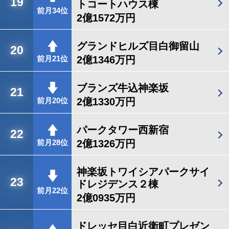
19
トコートハウス棟
前月34位
2億1572万円
グランドヒルズ目白御留山
20
2億1346万円
前月21位
ブランズ牛込神楽坂
21
2億1330万円
前月20位
パークタワー西新宿
22
2億1326万円
前月28位
神楽坂トワイシアパークサイ
23
ドレジデンス２棟
前月22位
2億0935万円
ドレッセ目白近衛町プレゼン