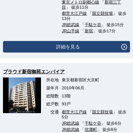
東京メトロ副都心線
「
新宿三丁
目
」 徒歩11分
都営大江戸線
「
国立競技場
」 徒歩
13分
JR総武線
「
千駄ケ谷
」 徒歩15分
JR山手線
「
新宿
」 徒歩17分
詳細を見る
プラウド新宿御苑エンパイア
所在地
東京都新宿区大京町
築年月
2010年06月
総階数
13階
総戸数
93戸
交通
都営大江戸線
「
国立競技場
」 徒歩
5分
JR総武線
「
千駄ケ谷
」 徒歩6分
JR総武線
「
信濃町
」 徒歩8分