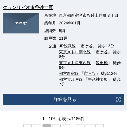
グランリビオ市谷砂土原
所在地
東京都新宿区市谷砂土原町３丁目
築年月
2024年01月
総階数
5階
総戸数
21戸
交通
JR総武線
「
市ケ谷
」 徒歩13分
東京メトロ南北線
「
市ケ谷
」 徒歩
8分
東京メトロ東西線
「
飯田橋
」 徒歩
9分
都営新宿線
「
市ヶ谷
」 徒歩12分
都営大江戸線
「
牛込神楽坂
」 徒歩
7分
詳細を見る
1～10件を表示/1186件