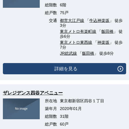
総階数
6階
総戸数
75戸
交通
都営大江戸線
「
牛込神楽坂
」 徒歩
3分
東京メトロ有楽町線
「
飯田橋
」 徒
歩6分
東京メトロ東西線
「
神楽坂
」 徒歩
7分
JR総武線
「
飯田橋
」 徒歩8分
詳細を見る
ザレジデンス四谷アベニュー
所在地
東京都新宿区四谷１丁目
築年月
2020年01月
総階数
31階
総戸数
60戸