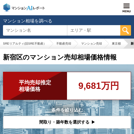
マンション相場を調べる
マンション名
エリア・駅
SREリアルティ(旧SRE不動産）
不動産売却
マンション売却
東京都
新
新宿区のマンション売却相場価格情報
平均売却推定
9,681万円
相場価格
条件を絞り込む
間取り・築年数を選択する