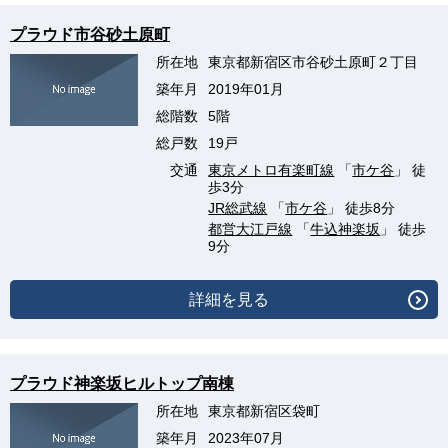
プラウド市谷砂土原町
所在地
東京都新宿区市谷砂土原町２丁目
築年月
2019年01月
総階数
5階
総戸数
19戸
交通
東京メトロ有楽町線
「
市ケ谷
」 徒
歩3分
JR総武線
「
市ケ谷
」 徒歩8分
都営大江戸線
「
牛込神楽坂
」 徒歩
9分
詳細を見る
プラウド神楽坂ヒルトップ南棟
所在地
東京都新宿区袋町
築年月
2023年07月