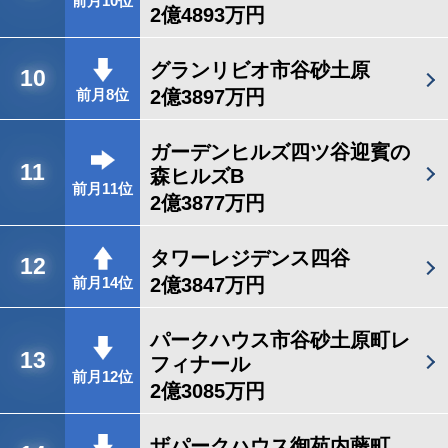
前月10位
2億4893万円
グランリビオ市谷砂土原
10
2億3897万円
前月8位
ガーデンヒルズ四ツ谷迎賓の
11
森ヒルズB
前月11位
2億3877万円
タワーレジデンス四谷
12
2億3847万円
前月14位
パークハウス市谷砂土原町レ
13
フィナール
前月12位
2億3085万円
ザパークハウス御苑内藤町