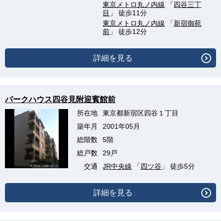
東京メトロ丸ノ内線
「
四谷三丁
目
」 徒歩11分
東京メトロ丸ノ内線
「
新宿御苑
前
」 徒歩12分
詳細を見る
パークハウス四谷見附迎賓館前
所在地
東京都新宿区四谷１丁目
築年月
2001年05月
総階数
5階
総戸数
29戸
交通
JR中央線
「
四ツ谷
」 徒歩5分
詳細を見る