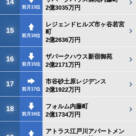
14
2億3035万円
前月13位
レジェンドヒルズ市ヶ谷若宮
15
町
前月18位
2億2636万円
ザパークハウス新宿御苑
16
2億2171万円
前月15位
市谷砂土原レジデンス
17
2億1922万円
前月17位
フォルム内藤町
18
2億1734万円
前月16位
アトラス江戸川アパートメン