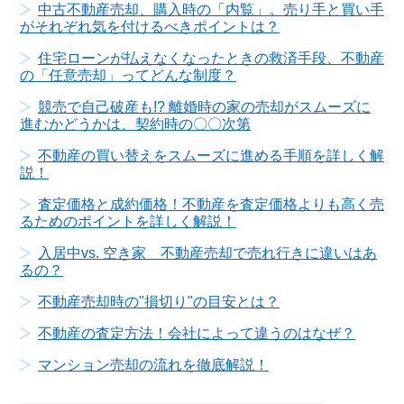
中古不動産売却、購入時の「内覧」。売り手と買い手
がそれぞれ気を付けるべきポイントは？
住宅ローンが払えなくなったときの救済手段、不動産
の「任意売却」ってどんな制度？
競売で自己破産も!? 離婚時の家の売却がスムーズに
進むかどうかは、契約時の〇〇次第
不動産の買い替えをスムーズに進める手順を詳しく解
説！
査定価格と成約価格！不動産を査定価格よりも高く売
るためのポイントを詳しく解説！
入居中vs. 空き家 不動産売却で売れ行きに違いはあ
るの？
不動産売却時の"損切り"の目安とは？
不動産の査定方法！会社によって違うのはなぜ？
マンション売却の流れを徹底解説！