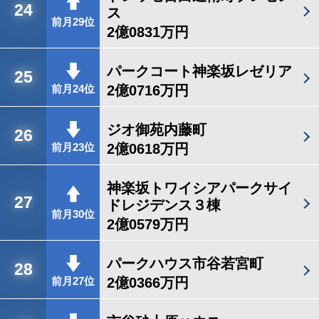
24
ス
前月29位
2億0831万円
パークコート神楽坂レゼリア
25
2億0716万円
前月24位
ジオ御苑内藤町
26
2億0618万円
前月23位
神楽坂トワイシアパークサイ
27
ドレジデンス３棟
前月30位
2億0579万円
パークハウス市谷若宮町
28
2億0366万円
前月27位