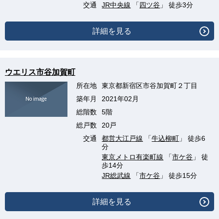
交通
JR中央線
「
四ツ谷
」 徒歩3分
詳細を見る
ウエリス市谷加賀町
所在地
東京都新宿区市谷加賀町２丁目
築年月
2021年02月
総階数
5階
総戸数
20戸
交通
都営大江戸線
「
牛込柳町
」 徒歩6
分
東京メトロ有楽町線
「
市ケ谷
」 徒
歩14分
JR総武線
「
市ケ谷
」 徒歩15分
詳細を見る