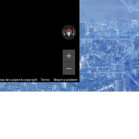
ay be subject to copyright
Terms
Report a problem