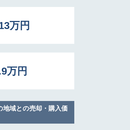
913万円
8.9万円
の地域との売却・購入価