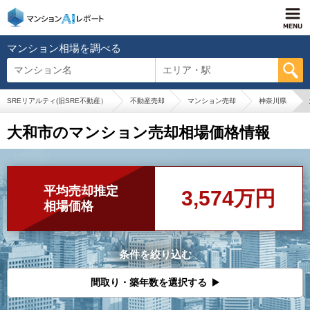
マンション相場を調べる
マンション名
エリア・駅
SREリアルティ(旧SRE不動産）
不動産売却
マンション売却
神奈川県
大和市のマンション売却相場価格情報
平均売却推定
3,574万円
相場価格
条件を絞り込む
間取り・築年数を選択する