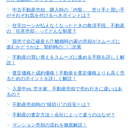
中古不動産売却、購入時の「内覧」。売り手と買い手
がそれぞれ気を付けるべきポイントは？
住宅ローンが払えなくなったときの救済手段、不動産
の「任意売却」ってどんな制度？
競売で自己破産も!? 離婚時の家の売却がスムーズに
進むかどうかは、契約時の〇〇次第
不動産の買い替えをスムーズに進める手順を詳しく解
説！
査定価格と成約価格！不動産を査定価格よりも高く売
るためのポイントを詳しく解説！
入居中vs. 空き家 不動産売却で売れ行きに違いはあ
るの？
不動産売却時の"損切り"の目安とは？
不動産の査定方法！会社によって違うのはなぜ？
マンション売却の流れを徹底解説！