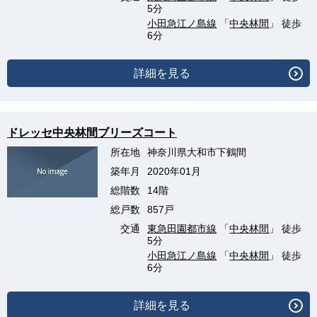
5分
小田急江ノ島線
「
中央林間
」 徒歩
6分
詳細を見る
ドレッセ中央林間ブリーズコート
所在地
神奈川県大和市下鶴間
築年月
2020年01月
総階数
14階
総戸数
857戸
交通
東急田園都市線
「
中央林間
」 徒歩
5分
小田急江ノ島線
「
中央林間
」 徒歩
6分
詳細を見る