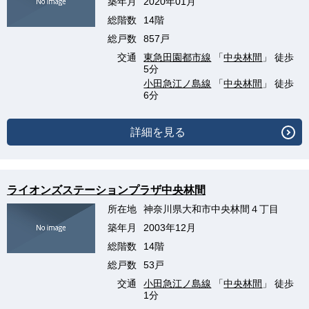
築年月
2020年01月
総階数
14階
総戸数
857戸
交通
東急田園都市線
「
中央林間
」 徒歩
5分
小田急江ノ島線
「
中央林間
」 徒歩
6分
詳細を見る
ライオンズステーションプラザ中央林間
所在地
神奈川県大和市中央林間４丁目
築年月
2003年12月
総階数
14階
総戸数
53戸
交通
小田急江ノ島線
「
中央林間
」 徒歩
1分