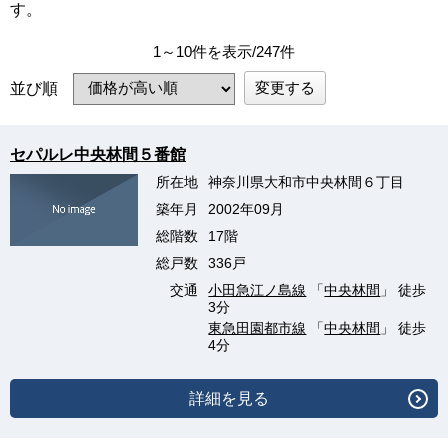
す。
1～10件を表示/247件
変更する
並び順
セパルレ中央林間５番館
所在地
神奈川県大和市中央林間６丁目
築年月
2002年09月
総階数
17階
総戸数
336戸
交通
小田急江ノ島線
「
中央林間
」 徒歩
3分
東急田園都市線
「
中央林間
」 徒歩
4分
詳細を見る