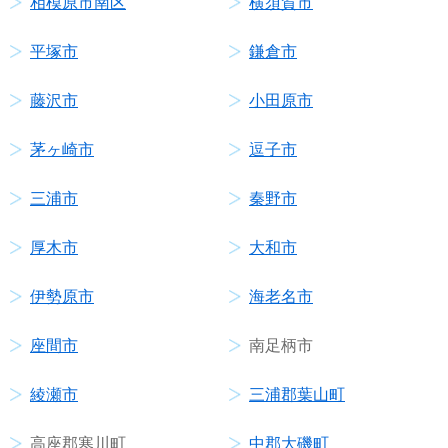
相模原市南区
横須賀市
平塚市
鎌倉市
藤沢市
小田原市
茅ヶ崎市
逗子市
三浦市
秦野市
厚木市
大和市
伊勢原市
海老名市
座間市
南足柄市
綾瀬市
三浦郡葉山町
高座郡寒川町
中郡大磯町