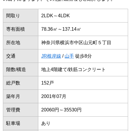
間取り
2LDK～4LDK
専有面積
78.36㎡～137.14㎡
所在地
神奈川県横浜市中区山元町５丁目
交通
JR根岸線
/
山手
徒歩8分
階数/構造
地上4階建て/鉄筋コンクリート
総戸数
152戸
築年月
2001年07月
管理費
20060円～35530円
駐車場
あり