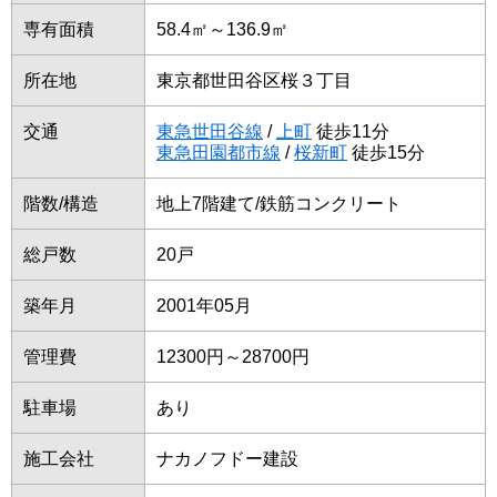
専有面積
58.4㎡～136.9㎡
所在地
東京都世田谷区桜３丁目
交通
東急世田谷線
/
上町
徒歩11分
東急田園都市線
/
桜新町
徒歩15分
階数/構造
地上7階建て/鉄筋コンクリート
総戸数
20戸
築年月
2001年05月
管理費
12300円～28700円
駐車場
あり
施工会社
ナカノフドー建設