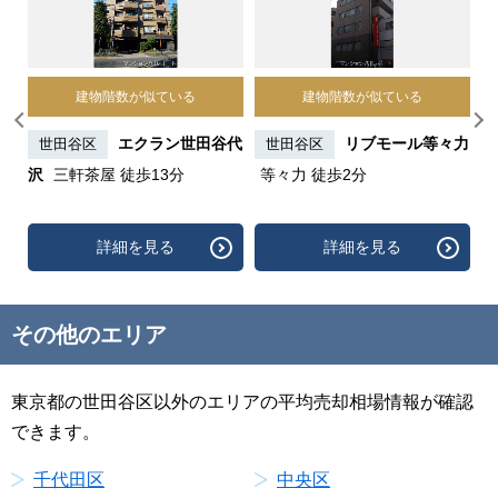
建物階数が似ている
建物階数が似ている
代
エクラン世田谷代
リブモール等々力
世田谷区
世田谷区
沢
三軒茶屋 徒歩13分
等々力 徒歩2分
詳細を見る
詳細を見る
その他のエリア
東京都の世田谷区以外のエリアの平均売却相場情報が確認
できます。
千代田区
中央区