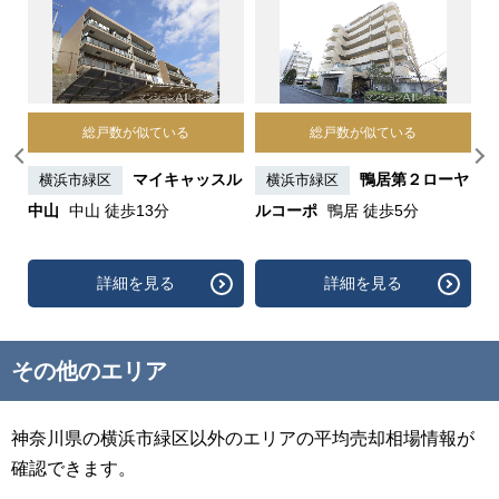
総戸数が似ている
総戸数が似ている
中
マイキャッスル
鴨居第２ローヤ
横浜市緑区
横浜市緑区
中山
中山 徒歩13分
ルコーポ
鴨居 徒歩5分
イ
詳細を見る
詳細を見る
その他のエリア
神奈川県の横浜市緑区以外のエリアの平均売却相場情報が
確認できます。