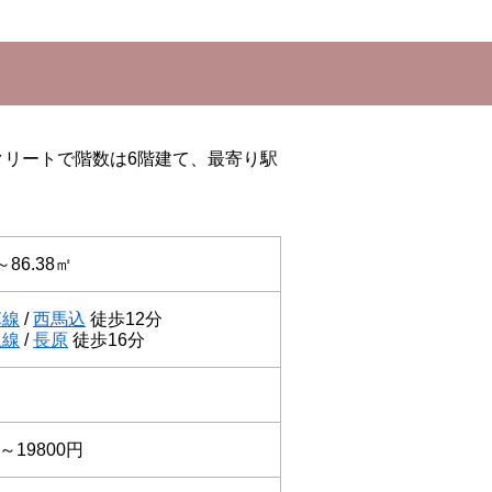
クリートで階数は6階建て、最寄り駅
～86.38㎡
草線
/
西馬込
徒歩12分
上線
/
長原
徒歩16分
円～19800円