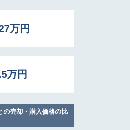
327万円
9.5万円
との売却・購入価格の比