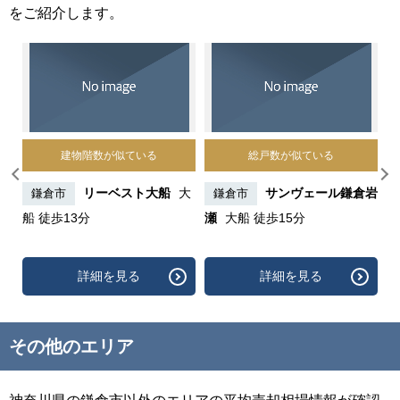
をご紹介します。
建物階数が似ている
総戸数が似ている
山櫻
リーベスト大船
大
サンヴェール鎌倉岩
鎌倉市
鎌倉市
分
船 徒歩13分
瀬
大船 徒歩15分
詳細を見る
詳細を見る
その他のエリア