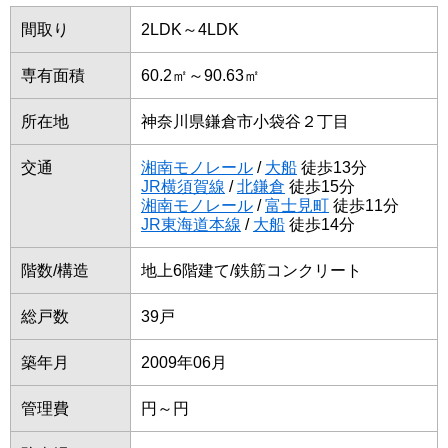
間取り
2LDK～4LDK
専有面積
60.2㎡～90.63㎡
所在地
神奈川県鎌倉市小袋谷２丁目
交通
湘南モノレール
/
大船
徒歩13分
JR横須賀線
/
北鎌倉
徒歩15分
湘南モノレール
/
富士見町
徒歩11分
JR東海道本線
/
大船
徒歩14分
階数/構造
地上6階建て/鉄筋コンクリート
総戸数
39戸
築年月
2009年06月
管理費
円～円