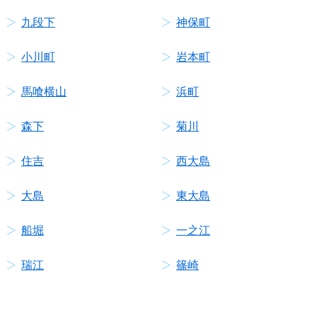
九段下
神保町
小川町
岩本町
馬喰横山
浜町
森下
菊川
住吉
西大島
大島
東大島
船堀
一之江
瑞江
篠崎