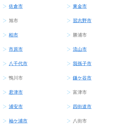
佐倉市
東金市
旭市
習志野市
柏市
勝浦市
市原市
流山市
八千代市
我孫子市
鴨川市
鎌ケ谷市
君津市
富津市
浦安市
四街道市
袖ケ浦市
八街市