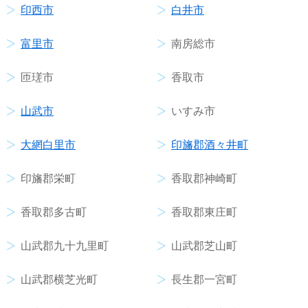
印西市
白井市
富里市
南房総市
匝瑳市
香取市
山武市
いすみ市
大網白里市
印旛郡酒々井町
印旛郡栄町
香取郡神崎町
香取郡多古町
香取郡東庄町
山武郡九十九里町
山武郡芝山町
山武郡横芝光町
長生郡一宮町