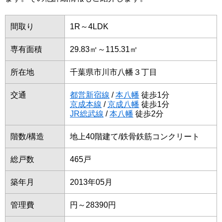
間取り
1R～4LDK
専有面積
29.83㎡～115.31㎡
所在地
千葉県市川市八幡３丁目
交通
都営新宿線
/
本八幡
徒歩1分
京成本線
/
京成八幡
徒歩1分
JR総武線
/
本八幡
徒歩2分
階数/構造
地上40階建て/鉄骨鉄筋コンクリート
総戸数
465戸
築年月
2013年05月
管理費
円～28390円