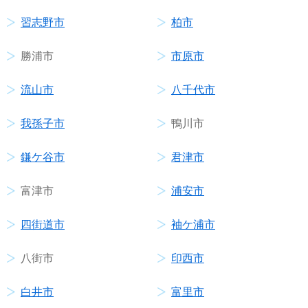
習志野市
柏市
勝浦市
市原市
流山市
八千代市
我孫子市
鴨川市
鎌ケ谷市
君津市
富津市
浦安市
四街道市
袖ケ浦市
八街市
印西市
白井市
富里市