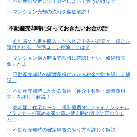
不動産の査定方法！会社によって違うのはなぜ？
マンション売却の流れを徹底解説！
不動産売却時に知っておきたいお金の話
会社員でも家を購入したら確定申告が必要？ 税金が
還付される「住宅ローン控除」とは？
マンション購入時＆売却時に確認したい「修繕積立
金」とは
不動産売却時の譲渡所得にかかる税金控除を詳しく解
説！
不動産売却時にかかる費用（仲介手数料・測量費用
等）を詳しく解説！
売却額、住宅ローン、税制優遇etc. ファイナンシャル
プランナーが薦める家の買い替え時の資金計画の立て
方！
不動産売却時の確定申告のやり方を詳しく解説！