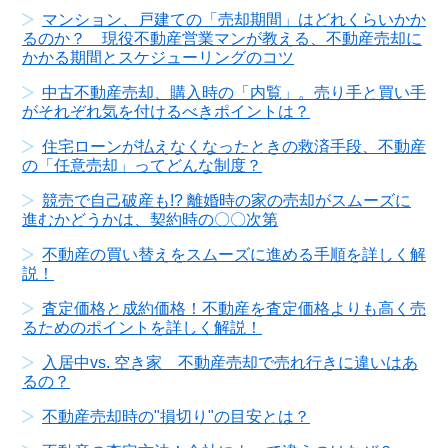
マンション、戸建ての「売却期間」はどれくらいかか
るのか？ 現役不動産営業マンが教える、不動産売却に
かかる期間とスケジューリングのコツ
中古不動産売却、購入時の「内覧」。売り手と買い手
がそれぞれ気を付けるべきポイントは？
住宅ローンが払えなくなったときの救済手段、不動産
の「任意売却」ってどんな制度？
競売で自己破産も!? 離婚時の家の売却がスムーズに
進むかどうかは、契約時の〇〇次第
不動産の買い替えをスムーズに進める手順を詳しく解
説！
査定価格と成約価格！不動産を査定価格よりも高く売
るためのポイントを詳しく解説！
入居中vs. 空き家 不動産売却で売れ行きに違いはあ
るの？
不動産売却時の"損切り"の目安とは？