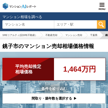
マンション相場を調べる
マンション名
エリア・駅
SREリアルティ(旧SRE不動産）
不動産売却
マンション売却
千葉県
銚
銚子市のマンション売却相場価格情報
平均売却推定
1,464万円
相場価格
条件を絞り込む
間取り・築年数を選択する