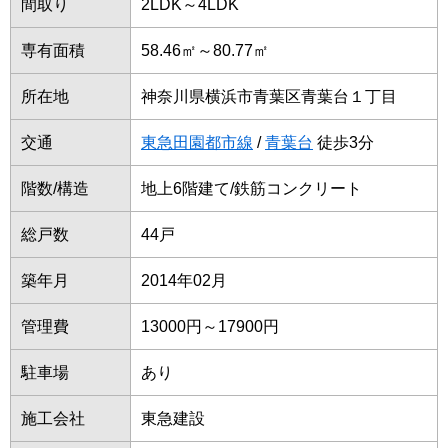
間取り
2LDK～4LDK
専有面積
58.46㎡～80.77㎡
所在地
神奈川県横浜市青葉区青葉台１丁目
交通
東急田園都市線
/
青葉台
徒歩3分
階数/構造
地上6階建て/鉄筋コンクリート
総戸数
44戸
築年月
2014年02月
管理費
13000円～17900円
駐車場
あり
施工会社
東急建設