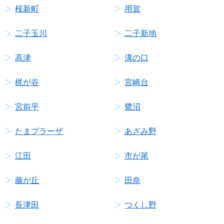
桜新町
用賀
二子玉川
二子新地
高津
溝の口
梶が谷
宮崎台
宮前平
鷺沼
たまプラーザ
あざみ野
江田
市が尾
藤が丘
田奈
長津田
つくし野