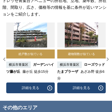
ドレッセ青葉台アベニューの所在地、立地、築年数、所在
階、間取り、広さ、価格等の情報を基に条件が近いマンシ
ョンをご紹介します。
総戸数が似ている
建物階数が似ている
浜
ガーデンハイ
ローズウッド
横浜市青葉区
横浜市青葉区
ツ藤が丘
藤が丘 徒歩15分
たまプラーザ
あざみ野 徒歩6
デ
分
徒
詳細を見る
詳細を見る
その他のエリア