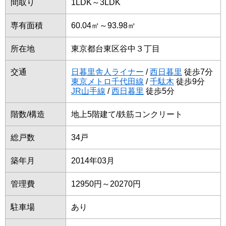
間取り
1LDK～3LDK
専有面積
60.04㎡～93.98㎡
所在地
東京都台東区谷中３丁目
交通
日暮里舎人ライナー
/
西日暮里
徒歩7分
東京メトロ千代田線
/
千駄木
徒歩9分
JR山手線
/
西日暮里
徒歩5分
階数/構造
地上5階建て/鉄筋コンクリート
総戸数
34戸
築年月
2014年03月
管理費
12950円～20270円
駐車場
あり