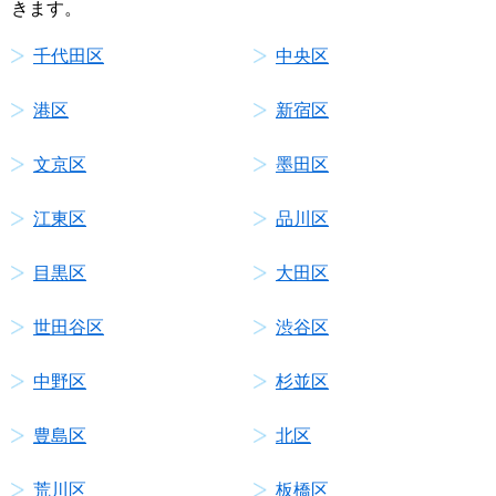
きます。
千代田区
中央区
港区
新宿区
文京区
墨田区
江東区
品川区
目黒区
大田区
世田谷区
渋谷区
中野区
杉並区
豊島区
北区
荒川区
板橋区