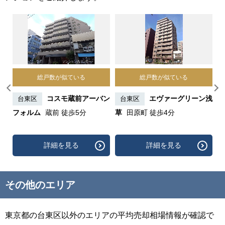
総戸数が似ている
総戸数が似ている
ンシ
コスモ蔵前アーバン
エヴァーグリーン浅
台東区
台東区
分
フォルム
蔵前 徒歩5分
草
田原町 徒歩4分
ク
詳細を見る
詳細を見る
その他のエリア
東京都の台東区以外のエリアの平均売却相場情報が確認で