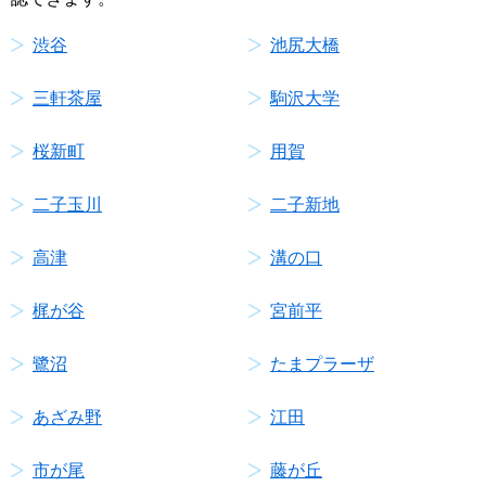
渋谷
池尻大橋
三軒茶屋
駒沢大学
桜新町
用賀
二子玉川
二子新地
高津
溝の口
梶が谷
宮前平
鷺沼
たまプラーザ
あざみ野
江田
市が尾
藤が丘