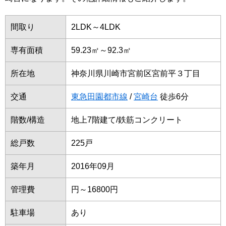
間取り
2LDK～4LDK
専有面積
59.23㎡～92.3㎡
所在地
神奈川県川崎市宮前区宮前平３丁目
交通
東急田園都市線
/
宮崎台
徒歩6分
階数/構造
地上7階建て/鉄筋コンクリート
総戸数
225戸
築年月
2016年09月
管理費
円～16800円
駐車場
あり