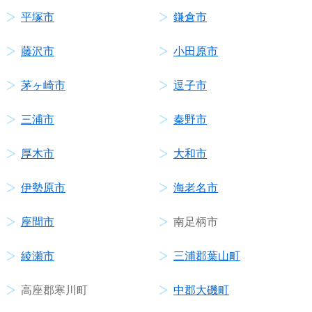
平塚市
鎌倉市
藤沢市
小田原市
茅ヶ崎市
逗子市
三浦市
秦野市
厚木市
大和市
伊勢原市
海老名市
座間市
南足柄市
綾瀬市
三浦郡葉山町
高座郡寒川町
中郡大磯町