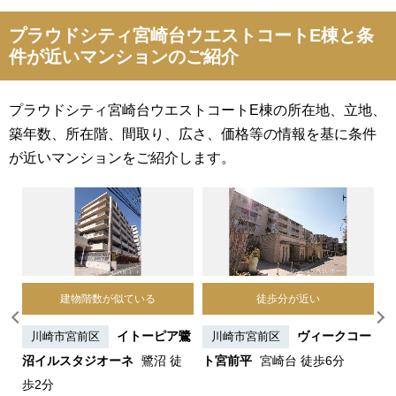
プラウドシティ宮崎台ウエストコートE棟と条
件が近いマンションのご紹介
プラウドシティ宮崎台ウエストコートE棟の所在地、立地、
築年数、所在階、間取り、広さ、価格等の情報を基に条件
が近いマンションをご紹介します。
建物階数が似ている
徒歩分が近い
沼
イトーピア鷺
ヴィークコー
川崎市宮前区
川崎市宮前区
沼イルスタジオーネ
鷺沼 徒
ト宮前平
宮崎台 徒歩6分
ィ
歩2分