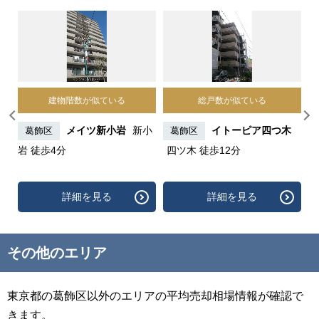
建物階数が似ている
総戸数が似ている
柴
メイツ新小岩
新小
イトーピア四つ木
葛飾区
葛飾区
岩 徒歩4分
四ツ木 徒歩12分
ン
徒
詳細を見る
詳細を見る
その他のエリア
東京都の葛飾区以外のエリアの平均売却相場情報が確認で
きます。