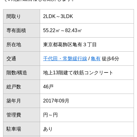
間取り
2LDK～3LDK
専有面積
55.22㎡～82.43㎡
所在地
東京都葛飾区亀有３丁目
交通
千代田・常磐緩行線
/
亀有
徒歩6分
階数/構造
地上13階建て/鉄筋コンクリート
総戸数
46戸
築年月
2017年09月
管理費
円～円
駐車場
あり