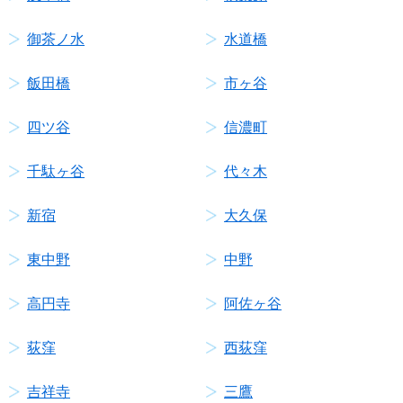
御茶ノ水
水道橋
飯田橋
市ヶ谷
四ツ谷
信濃町
千駄ヶ谷
代々木
新宿
大久保
東中野
中野
高円寺
阿佐ヶ谷
荻窪
西荻窪
吉祥寺
三鷹