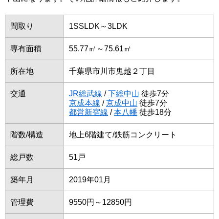
間取り
1SSLDK～3LDK
専有面積
55.77㎡～75.61㎡
所在地
千葉県市川市鬼越２丁目
交通
JR総武線
/
下総中山
徒歩7分
京成本線
/
京成中山
徒歩7分
都営新宿線
/
本八幡
徒歩18分
階数/構造
地上6階建て/鉄筋コンクリート
総戸数
51戸
築年月
2019年01月
管理費
9550円～12850円