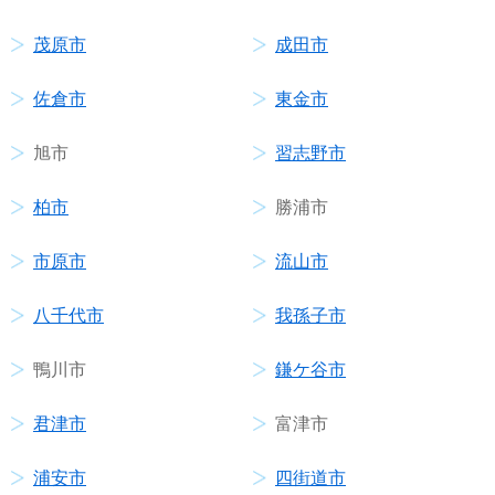
茂原市
成田市
佐倉市
東金市
旭市
習志野市
柏市
勝浦市
市原市
流山市
八千代市
我孫子市
鴨川市
鎌ケ谷市
君津市
富津市
浦安市
四街道市