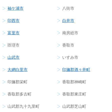
袖ケ浦市
八街市
印西市
白井市
富里市
南房総市
匝瑳市
香取市
山武市
いすみ市
大網白里市
印旛郡酒々井町
印旛郡栄町
香取郡神崎町
香取郡多古町
香取郡東庄町
山武郡九十九里町
山武郡芝山町