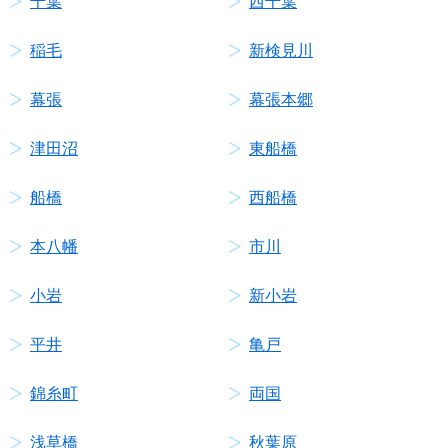
千葉
西千葉
稲毛
新検見川
幕張
幕張本郷
津田沼
東船橋
船橋
西船橋
本八幡
市川
小岩
新小岩
平井
亀戸
錦糸町
両国
浅草橋
秋葉原