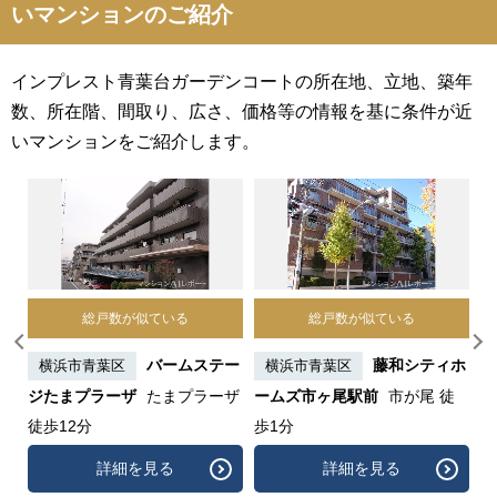
いマンションのご紹介
インプレスト青葉台ガーデンコートの所在地、立地、築年
数、所在階、間取り、広さ、価格等の情報を基に条件が近
いマンションをご紹介します。
総戸数が似ている
総戸数が似ている
ル
バームステー
藤和シティホ
横浜市青葉区
横浜市青葉区
ジたまプラーザ
たまプラーザ
ームズ市ヶ尾駅前
市が尾 徒
ホ
徒歩12分
歩1分
詳細を見る
詳細を見る