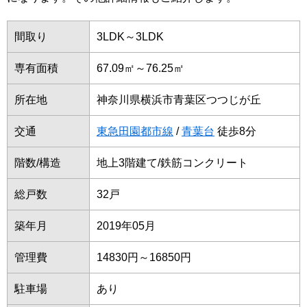
間取り
3LDK～3LDK
専有面積
67.09㎡～76.25㎡
所在地
神奈川県横浜市青葉区つつじが丘
交通
東急田園都市線
/
青葉台
徒歩8分
階数/構造
地上3階建て/鉄筋コンクリート
総戸数
32戸
築年月
2019年05月
管理費
14830円～16850円
駐車場
あり