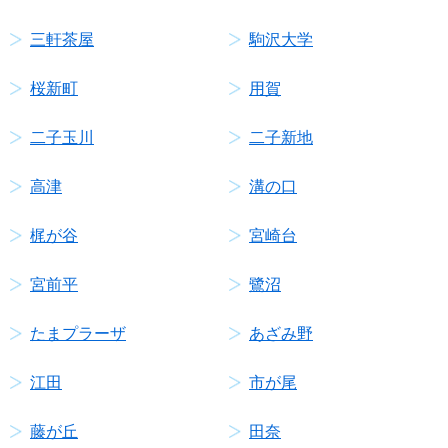
三軒茶屋
駒沢大学
桜新町
用賀
二子玉川
二子新地
高津
溝の口
梶が谷
宮崎台
宮前平
鷺沼
たまプラーザ
あざみ野
江田
市が尾
藤が丘
田奈