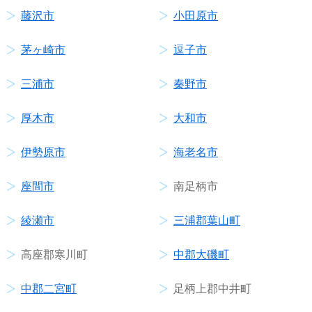
藤沢市
小田原市
茅ヶ崎市
逗子市
三浦市
秦野市
厚木市
大和市
伊勢原市
海老名市
座間市
南足柄市
綾瀬市
三浦郡葉山町
高座郡寒川町
中郡大磯町
中郡二宮町
足柄上郡中井町