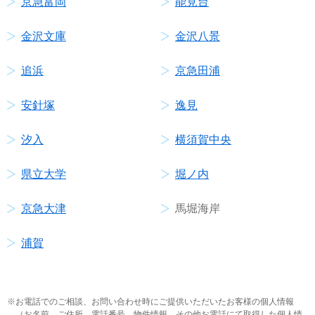
京急富岡
能見台
金沢文庫
金沢八景
追浜
京急田浦
安針塚
逸見
汐入
横須賀中央
県立大学
堀ノ内
京急大津
馬堀海岸
浦賀
お電話でのご相談、お問い合わせ時にご提供いただいたお客様の個人情報
（お名前、ご住所、電話番号、物件情報、その他お電話にて取得した個人情