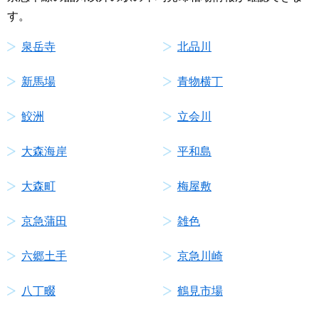
す。
泉岳寺
北品川
新馬場
青物横丁
鮫洲
立会川
大森海岸
平和島
大森町
梅屋敷
京急蒲田
雑色
六郷土手
京急川崎
八丁畷
鶴見市場