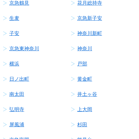
京急鶴見
花月総持寺
生麦
京急新子安
子安
神奈川新町
京急東神奈川
神奈川
横浜
戸部
日ノ出町
黄金町
南太田
井土ヶ谷
弘明寺
上大岡
屏風浦
杉田