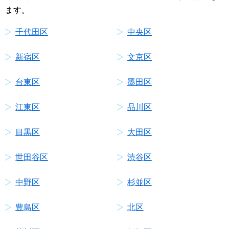
ます。
千代田区
中央区
新宿区
文京区
台東区
墨田区
江東区
品川区
目黒区
大田区
世田谷区
渋谷区
中野区
杉並区
豊島区
北区