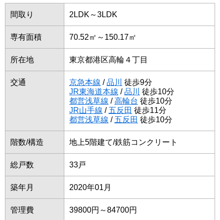
間取り
2LDK～3LDK
専有面積
70.52㎡～150.17㎡
所在地
東京都港区高輪４丁目
交通
京急本線
/
品川
徒歩9分
JR東海道本線
/
品川
徒歩10分
都営浅草線
/
高輪台
徒歩10分
JR山手線
/
五反田
徒歩11分
都営浅草線
/
五反田
徒歩10分
階数/構造
地上5階建て/鉄筋コンクリート
総戸数
33戸
築年月
2020年01月
管理費
39800円～84700円