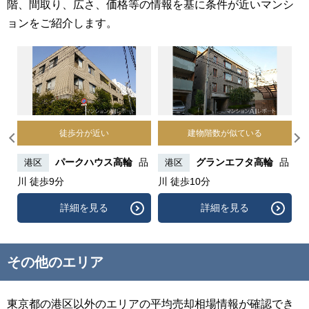
階、間取り、広さ、価格等の情報を基に条件が近いマンシ
ョンをご紹介します。
徒歩分が近い
建物階数が似ている
丁
パークハウス高輪
品
グランエフタ高輪
品
港区
港区
川 徒歩9分
川 徒歩10分
園
詳細を見る
詳細を見る
その他のエリア
東京都の港区以外のエリアの平均売却相場情報が確認でき