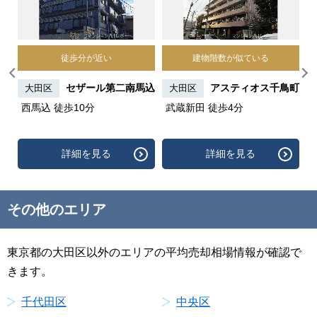
徒歩分が近い
建物階数が似ている
ティ
セザール第二南馬込
アスティオス千鳥町
大田区
大田区
西馬込 徒歩10分
武蔵新田 徒歩4分
詳細を見る
詳細を見る
その他のエリア
東京都の大田区以外のエリアの平均売却相場情報が確認で
きます。
千代田区
中央区