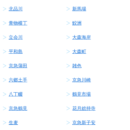
北品川
新馬場
青物横丁
鮫洲
立会川
大森海岸
平和島
大森町
京急蒲田
雑色
六郷土手
京急川崎
八丁畷
鶴見市場
京急鶴見
花月総持寺
生麦
京急新子安