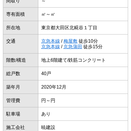
間取り
～
専有面積
㎡～㎡
所在地
東京都大田区北糀谷１丁目
交通
京急本線
/
梅屋敷
徒歩10分
京急本線
/
京急蒲田
徒歩15分
階数/構造
地上6階建て/鉄筋コンクリート
総戸数
40戸
築年月
2020年12月
管理費
円～円
駐車場
あり
施工会社
暁建設