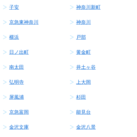
子安
神奈川新町
京急東神奈川
神奈川
横浜
戸部
日ノ出町
黄金町
南太田
井土ヶ谷
弘明寺
上大岡
屏風浦
杉田
京急富岡
能見台
金沢文庫
金沢八景