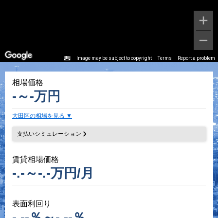
Image may be subject to copyright
Terms
Report a problem
相場価格
-～-万円
大田区の相場を見る
支払いシミュレーション
賃貸相場価格
-.-～-.-万円/月
表面利回り
-.--％～-.--％