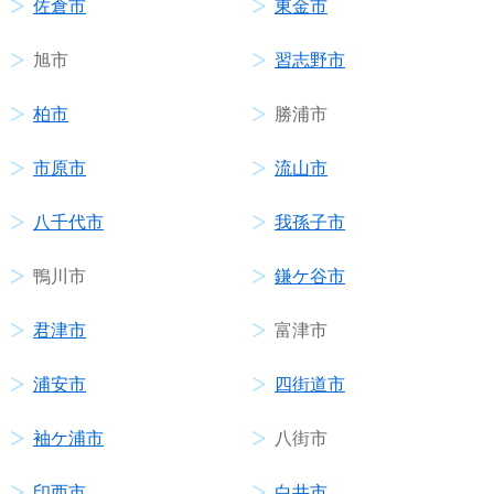
佐倉市
東金市
旭市
習志野市
柏市
勝浦市
市原市
流山市
八千代市
我孫子市
鴨川市
鎌ケ谷市
君津市
富津市
浦安市
四街道市
袖ケ浦市
八街市
印西市
白井市