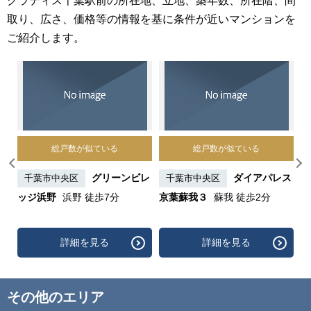
グラディス千葉駅前の所在地、立地、築年数、所在階、間
取り、広さ、価格等の情報を基に条件が近いマンションを
ご紹介します。
総戸数が似ている
総戸数が似ている
ー
グリーンビレ
ダイアパレス
千葉市中央区
千葉市中央区
ッジ浜野
浜野 徒歩7分
京葉蘇我３
蘇我 徒歩2分
ス
詳細を見る
詳細を見る
その他のエリア