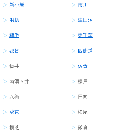
新小岩
市川
船橋
津田沼
稲毛
東千葉
都賀
四街道
物井
佐倉
南酒々井
榎戸
八街
日向
成東
松尾
横芝
飯倉