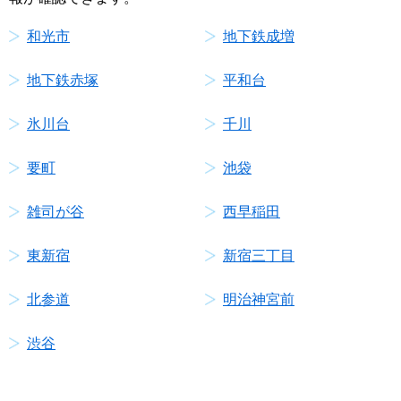
和光市
地下鉄成増
地下鉄赤塚
平和台
氷川台
千川
要町
池袋
雑司が谷
西早稲田
東新宿
新宿三丁目
北参道
明治神宮前
渋谷