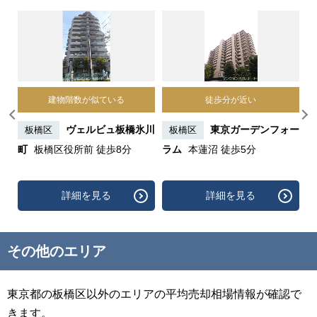
建物階数が似ている
徒歩分が近い
蓮
ヴェルビュ板橋氷川
東京ガーデンフォー
板橋区
板橋区
町
板橋区役所前 徒歩8分
ラム
本蓮沼 徒歩5分
タ
歩
詳細を見る
詳細を見る
その他のエリア
東京都の板橋区以外のエリアの平均売却相場情報が確認で
きます。