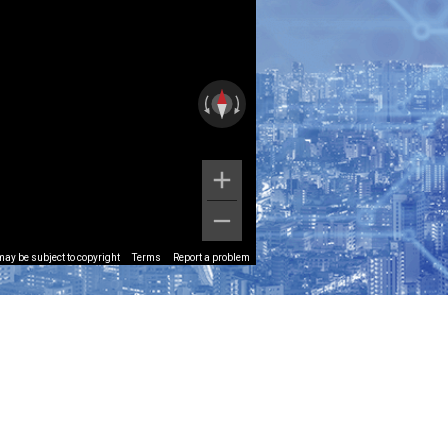
ay be subject to copyright
Terms
Report a problem