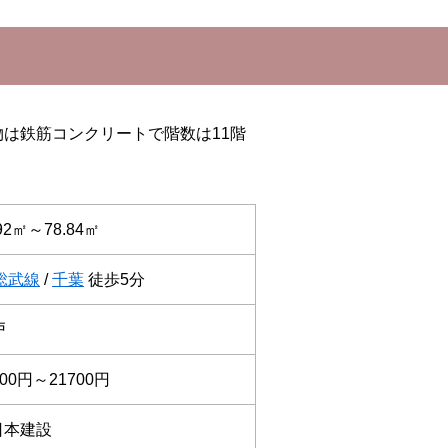
物は鉄筋コンクリートで階数は11階
.92㎡～78.84㎡
総武線
/
千葉
徒歩5分
戸
300円～21700円
日本建設