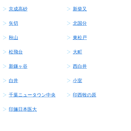
京成高砂
新柴又
矢切
北国分
秋山
東松戸
松飛台
大町
新鎌ヶ谷
西白井
白井
小室
千葉ニュータウン中央
印西牧の原
印旛日本医大