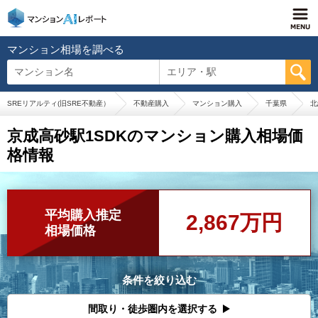
マンション相場を調べる
マンション名
エリア・駅
SREリアルティ(旧SRE不動産）
不動産購入
マンション購入
千葉県
北
京成高砂駅1SDKのマンション購入相場価
格情報
平均購入推定
2,867万円
相場価格
条件を絞り込む
間取り・徒歩圏内を選択する