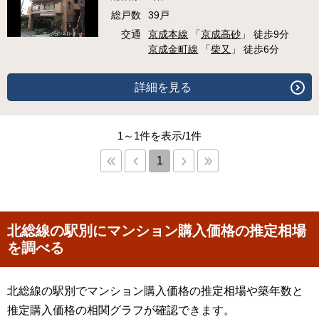
総戸数
39戸
交通
京成本線
「
京成高砂
」 徒歩9分
京成金町線
「
柴又
」 徒歩6分
詳細を見る
1～1件を表示/1件
1
北総線の駅別にマンション購入価格の推定相場
を調べる
北総線の駅別でマンション購入価格の推定相場や築年数と
推定購入価格の相関グラフが確認できます。