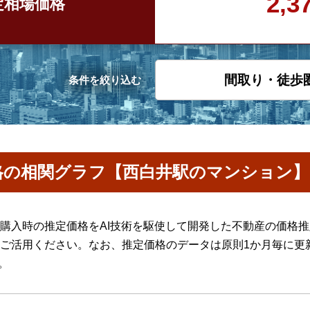
2,
定
相場価格
間取り・徒歩
条件を絞り込む
格の相関グラフ【西白井駅のマンション】
購入時の推定価格をAI技術を駆使して開発した不動産の価格
ご活用ください。なお、推定価格のデータは原則1か月毎に更
。