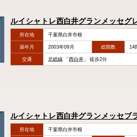
ルイシャトレ西白井グランメッセグ
所在地
千葉県白井市根
築年月
2003年09月
総階数
14
交通
北総線
「
西白井
」 徒歩2分
ルイシャトレ西白井グランメッセブ
所在地
千葉県白井市根