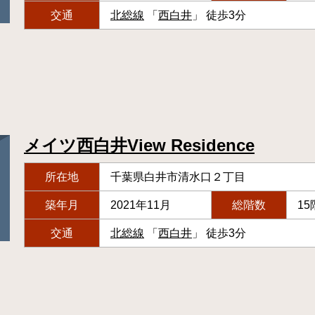
交通
北総線
「
西白井
」 徒歩3分
メイツ西白井View Residence
所在地
千葉県白井市清水口２丁目
築年月
2021年11月
総階数
15
交通
北総線
「
西白井
」 徒歩3分