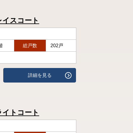
レイスコート
階
総戸数
202戸
詳細を見る
ライトコート