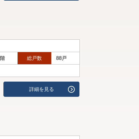
1階
総戸数
88戸
詳細を見る