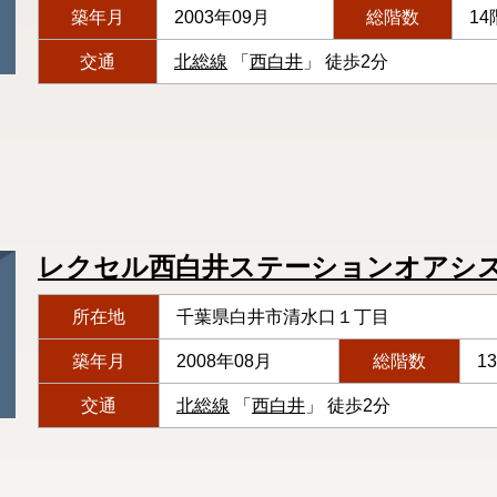
築年月
2003年09月
総階数
14
交通
北総線
「
西白井
」 徒歩2分
レクセル西白井ステーションオアシ
所在地
千葉県白井市清水口１丁目
築年月
2008年08月
総階数
1
交通
北総線
「
西白井
」 徒歩2分