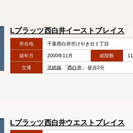
Lプラッツ西白井イーストプレイス
所在地
千葉県白井市けやき台１丁目
築年月
2000年11月
総階数
1
交通
北総線
「
西白井
」 徒歩2分
Lプラッツ西白井ウエストプレイス