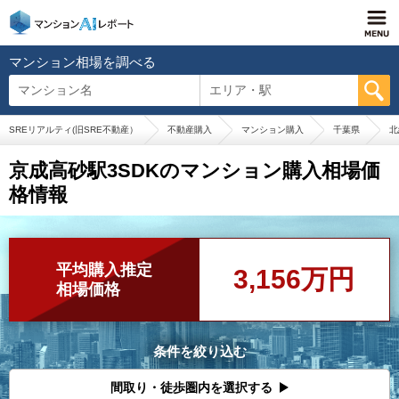
マンション相場を調べる
マンション名
エリア・駅
SREリアルティ(旧SRE不動産）
不動産購入
マンション購入
千葉県
北
京成高砂駅3SDKのマンション購入相場価
格情報
平均購入推定
3,156万円
相場価格
条件を絞り込む
間取り・徒歩圏内を選択する