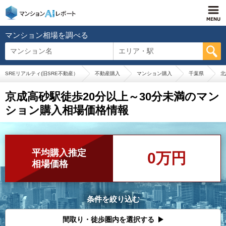
マンション相場を調べる
マンション名
エリア・駅
SREリアルティ(旧SRE不動産）
不動産購入
マンション購入
千葉県
北
京成高砂駅徒歩20分以上～30分未満のマン
ション購入相場価格情報
平均購入推定
0万円
相場価格
条件を絞り込む
間取り・徒歩圏内を選択する