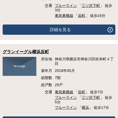
交通
ブルーライン
「
三ツ沢下町
」 徒歩
3分
東急東横線
「
反町
」 徒歩16分
詳細を見る
グランイーグル横浜反町
所在地
神奈川県横浜市神奈川区松本町４丁
目
築年月
2018年05月
総階数
7階
総戸数
29戸
交通
東急東横線
「
反町
」 徒歩7分
ブルーライン
「
三ツ沢下町
」 徒歩
5分
ブルーライン
「
横浜
」 徒歩17分