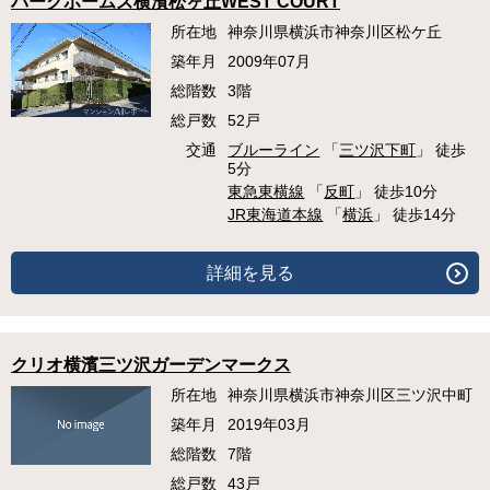
パークホームズ横濱松ヶ丘WEST COURT
所在地
神奈川県横浜市神奈川区松ケ丘
築年月
2009年07月
総階数
3階
総戸数
52戸
交通
ブルーライン
「
三ツ沢下町
」 徒歩
5分
東急東横線
「
反町
」 徒歩10分
JR東海道本線
「
横浜
」 徒歩14分
詳細を見る
クリオ横濱三ツ沢ガーデンマークス
所在地
神奈川県横浜市神奈川区三ツ沢中町
築年月
2019年03月
総階数
7階
総戸数
43戸