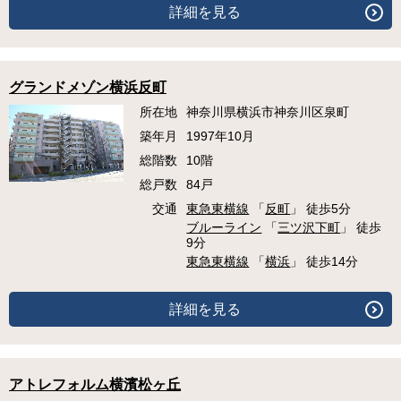
詳細を見る
グランドメゾン横浜反町
所在地
神奈川県横浜市神奈川区泉町
築年月
1997年10月
総階数
10階
総戸数
84戸
交通
東急東横線
「
反町
」 徒歩5分
ブルーライン
「
三ツ沢下町
」 徒歩
9分
東急東横線
「
横浜
」 徒歩14分
詳細を見る
アトレフォルム横濱松ヶ丘