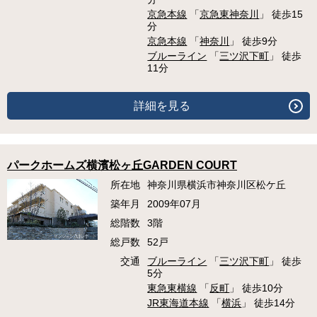
京急本線
「
京急東神奈川
」 徒歩15
分
京急本線
「
神奈川
」 徒歩9分
ブルーライン
「
三ツ沢下町
」 徒歩
11分
詳細を見る
パークホームズ横濱松ヶ丘GARDEN COURT
所在地
神奈川県横浜市神奈川区松ケ丘
築年月
2009年07月
総階数
3階
総戸数
52戸
交通
ブルーライン
「
三ツ沢下町
」 徒歩
5分
東急東横線
「
反町
」 徒歩10分
JR東海道本線
「
横浜
」 徒歩14分