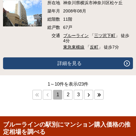
所在地
神奈川県横浜市神奈川区松ケ丘
築年月
2008年08月
総階数
11階
総戸数
67戸
交通
ブルーライン
「
三ツ沢下町
」 徒歩
4分
東急東横線
「
反町
」 徒歩7分
詳細を見る
1～10件を表示/23件
1
2
3
ブルーラインの駅別にマンション購入価格の推
定相場を調べる