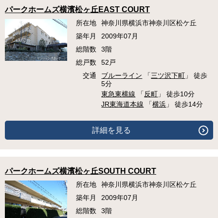
パークホームズ横濱松ヶ丘EAST COURT
所在地
神奈川県横浜市神奈川区松ケ丘
築年月
2009年07月
総階数
3階
総戸数
52戸
交通
ブルーライン
「
三ツ沢下町
」 徒歩
5分
東急東横線
「
反町
」 徒歩10分
JR東海道本線
「
横浜
」 徒歩14分
詳細を見る
パークホームズ横濱松ヶ丘SOUTH COURT
所在地
神奈川県横浜市神奈川区松ケ丘
築年月
2009年07月
総階数
3階