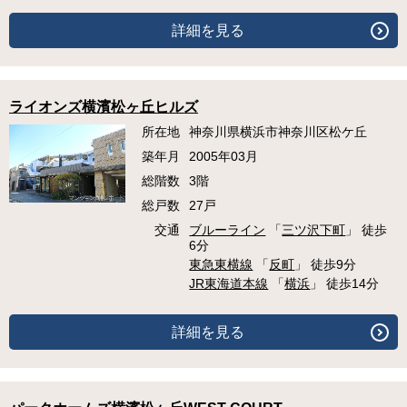
詳細を見る
ライオンズ横濱松ヶ丘ヒルズ
所在地
神奈川県横浜市神奈川区松ケ丘
築年月
2005年03月
総階数
3階
総戸数
27戸
交通
ブルーライン
「
三ツ沢下町
」 徒歩
6分
東急東横線
「
反町
」 徒歩9分
JR東海道本線
「
横浜
」 徒歩14分
詳細を見る