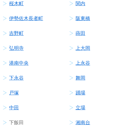
桜木町
関内
伊勢佐木長者町
阪東橋
吉野町
蒔田
弘明寺
上大岡
港南中央
上永谷
下永谷
舞岡
戸塚
踊場
中田
立場
下飯田
湘南台