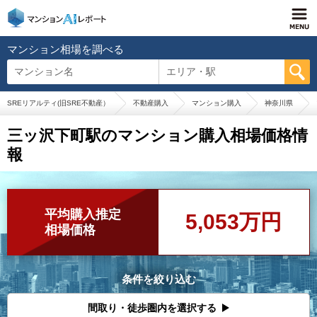
マンション相場を調べる
マンション名
エリア・駅
SREリアルティ(旧SRE不動産）
不動産購入
マンション購入
神奈川県
三ッ沢下町駅のマンション購入相場価格情
報
平均購入推定
5,053万円
相場価格
条件を絞り込む
間取り・徒歩圏内を選択する