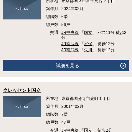
所在地
東京都国立市富士見台２丁目
築年月
2024年02月
総階数
6階
総戸数
56戸
交通
JR中央線
「
国立
」 バス11分 徒歩2
分
JR南武線
「
谷保
」 徒歩12分
JR南武線
「
矢川
」 徒歩12分
詳細を見る
クレッセント国立
所在地
東京都国分寺市光町１丁目
築年月
2001年02月
総階数
7階
総戸数
47戸
交通
JR中央線
「
国立
」 徒歩2分