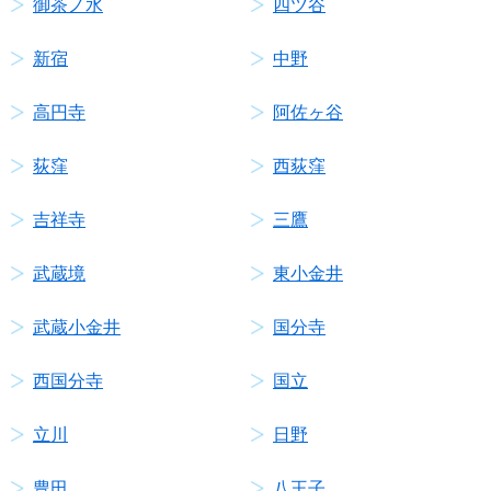
御茶ノ水
四ツ谷
新宿
中野
高円寺
阿佐ヶ谷
荻窪
西荻窪
吉祥寺
三鷹
武蔵境
東小金井
武蔵小金井
国分寺
西国分寺
国立
立川
日野
豊田
八王子