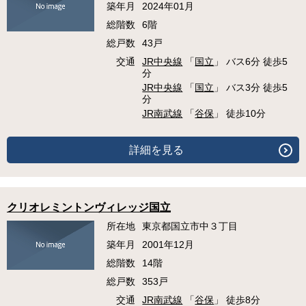
築年月
2024年01月
総階数
6階
総戸数
43戸
交通
JR中央線
「
国立
」 バス6分 徒歩5
分
JR中央線
「
国立
」 バス3分 徒歩5
分
JR南武線
「
谷保
」 徒歩10分
詳細を見る
クリオレミントンヴィレッジ国立
所在地
東京都国立市中３丁目
築年月
2001年12月
総階数
14階
総戸数
353戸
交通
JR南武線
「
谷保
」 徒歩8分