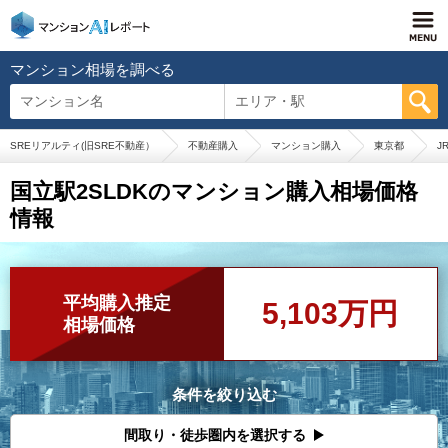
マンション相場を調べる
マンション名
エリア・駅
SREリアルティ(旧SRE不動産）
不動産購入
マンション購入
東京都
J
国立駅2SLDKのマンション購入相場価格
情報
平均購入推定
5,103万円
相場価格
条件を絞り込む
間取り・徒歩圏内を選択する