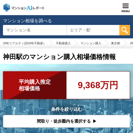
マンション相場を調べる
マンション名
エリア・駅
SREリアルティ(旧SRE不動産）
不動産購入
マンション購入
東京都
J
神田駅のマンション購入相場価格情報
平均購入推定
9,368万円
相場価格
条件を絞り込む
間取り・徒歩圏内を選択する