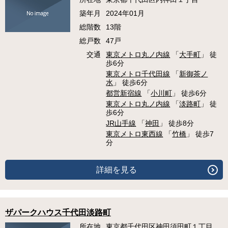
築年月
2024年01月
総階数
13階
総戸数
47戸
交通
東京メトロ丸ノ内線
「
大手町
」 徒
歩6分
東京メトロ千代田線
「
新御茶ノ
水
」 徒歩6分
都営新宿線
「
小川町
」 徒歩6分
東京メトロ丸ノ内線
「
淡路町
」 徒
歩6分
JR山手線
「
神田
」 徒歩8分
東京メトロ東西線
「
竹橋
」 徒歩7
分
詳細を見る
ザパークハウス千代田淡路町
所在地
東京都千代田区神田須田町１丁目