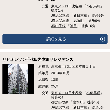
交通
東京メトロ日比谷線
「
小伝馬町
」
徒歩1分
JR総武本線
「
新日本橋
」 徒歩6分
JR総武本線
「
馬喰町
」 徒歩6分
JR山手線
「
神田
」 徒歩10分
詳細を見る
リビオレゾン千代田岩本町ザレジデンス
所在地
東京都千代田区岩本町１丁目
築年月
2013年10月
総階数
13階
総戸数
25戸
交通
東京メトロ日比谷線
「
小伝馬町
」
徒歩4分
都営新宿線
「
岩本町
」 徒歩5分
JR総武本線
「
新日本橋
」 徒歩6分