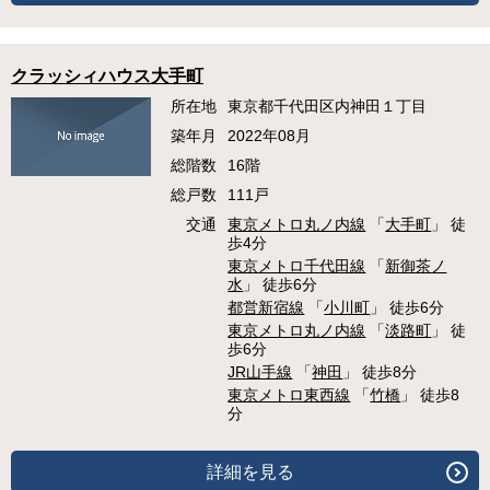
クラッシィハウス大手町
所在地
東京都千代田区内神田１丁目
築年月
2022年08月
総階数
16階
総戸数
111戸
交通
東京メトロ丸ノ内線
「
大手町
」 徒
歩4分
東京メトロ千代田線
「
新御茶ノ
水
」 徒歩6分
都営新宿線
「
小川町
」 徒歩6分
東京メトロ丸ノ内線
「
淡路町
」 徒
歩6分
JR山手線
「
神田
」 徒歩8分
東京メトロ東西線
「
竹橋
」 徒歩8
分
詳細を見る