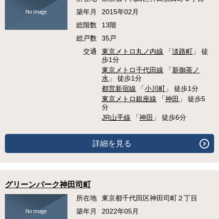
築年月
2015年02月
総階数
13階
総戸数
35戸
交通
東京メトロ丸ノ内線
「
淡路町
」 徒
歩1分
東京メトロ千代田線
「
新御茶ノ
水
」 徒歩1分
都営新宿線
「
小川町
」 徒歩1分
東京メトロ銀座線
「
神田
」 徒歩5
分
JR山手線
「
神田
」 徒歩6分
詳細を見る
グリーンパーク神田司町
所在地
東京都千代田区神田司町２丁目
築年月
2022年05月