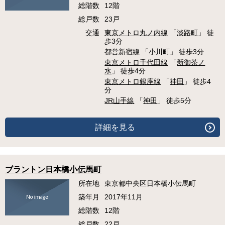
総階数
12階
総戸数
23戸
交通
東京メトロ丸ノ内線
「
淡路町
」 徒
歩3分
都営新宿線
「
小川町
」 徒歩3分
東京メトロ千代田線
「
新御茶ノ
水
」 徒歩4分
東京メトロ銀座線
「
神田
」 徒歩4
分
JR山手線
「
神田
」 徒歩5分
詳細を見る
ブラントン日本橋小伝馬町
所在地
東京都中央区日本橋小伝馬町
築年月
2017年11月
総階数
12階
総戸数
22戸