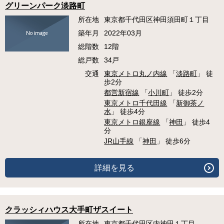
グリーンパーク淡路町
所在地
東京都千代田区神田須田町１丁目
築年月
2022年03月
総階数
12階
総戸数
34戸
交通
東京メトロ丸ノ内線
「
淡路町
」 徒
歩2分
都営新宿線
「
小川町
」 徒歩2分
東京メトロ千代田線
「
新御茶ノ
水
」 徒歩4分
東京メトロ銀座線
「
神田
」 徒歩4
分
JR山手線
「
神田
」 徒歩6分
詳細を見る
クラッシィハウス大手町ザスイート
所在地
東京都千代田区内神田１丁目