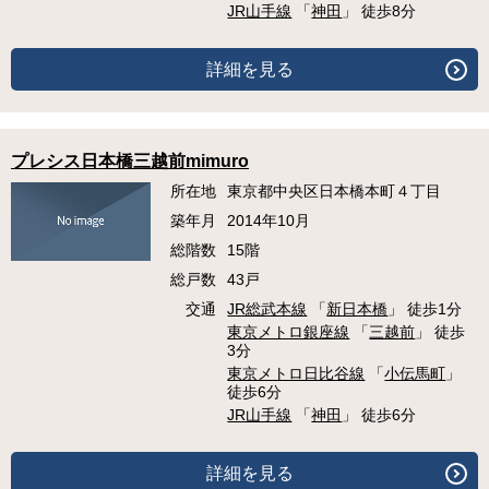
JR山手線
「
神田
」 徒歩8分
詳細を見る
プレシス日本橋三越前mimuro
所在地
東京都中央区日本橋本町４丁目
築年月
2014年10月
総階数
15階
総戸数
43戸
交通
JR総武本線
「
新日本橋
」 徒歩1分
東京メトロ銀座線
「
三越前
」 徒歩
3分
東京メトロ日比谷線
「
小伝馬町
」
徒歩6分
JR山手線
「
神田
」 徒歩6分
詳細を見る