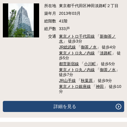
所在地
東京都千代田区神田淡路町２丁目
築年月
2013年03月
総階数
41階
総戸数
333戸
交通
東京メトロ千代田線
「
新御茶ノ
水
」 徒歩3分
JR総武線
「
御茶ノ水
」 徒歩4分
東京メトロ丸ノ内線
「
淡路町
」 徒
歩5分
都営新宿線
「
小川町
」 徒歩5分
東京メトロ丸ノ内線
「
御茶ノ水
」
徒歩7分
JR山手線
「
秋葉原
」 徒歩9分
東京メトロ銀座線
「
神田
」 徒歩10
分
詳細を見る