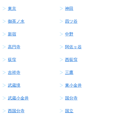
東京
神田
御茶ノ水
四ツ谷
新宿
中野
高円寺
阿佐ヶ谷
荻窪
西荻窪
吉祥寺
三鷹
武蔵境
東小金井
武蔵小金井
国分寺
西国分寺
国立