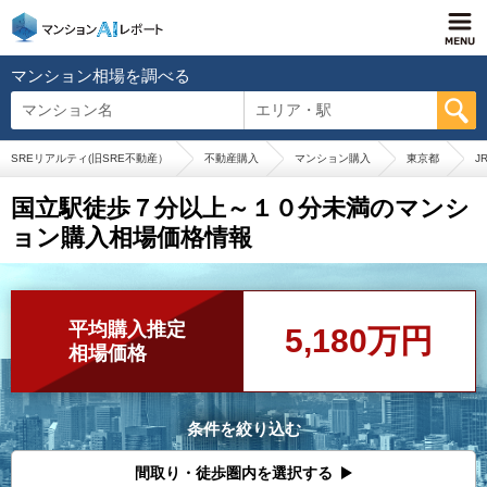
マンション相場を調べる
マンション名
エリア・駅
SREリアルティ(旧SRE不動産）
不動産購入
マンション購入
東京都
J
国立駅徒歩７分以上～１０分未満のマンシ
ョン購入相場価格情報
平均購入推定
5,180万円
相場価格
条件を絞り込む
間取り・徒歩圏内を選択する