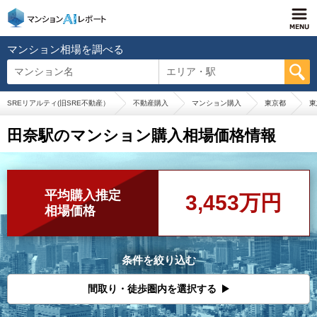
マンション相場を調べる
マンション名
エリア・駅
SREリアルティ(旧SRE不動産）
不動産購入
マンション購入
東京都
東
田奈駅のマンション購入相場価格情報
平均購入推定
3,453万円
相場価格
条件を絞り込む
間取り・徒歩圏内を選択する