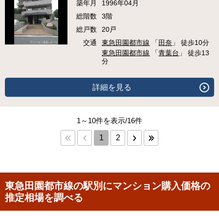
築年月
1996年04月
総階数
3階
総戸数
20戸
交通
東急田園都市線
「
田奈
」 徒歩10分
東急田園都市線
「
青葉台
」 徒歩13
分
詳細を見る
1～10件を表示/16件
1
2
東急田園都市線の駅別にマンション購入価格の
推定相場を調べる