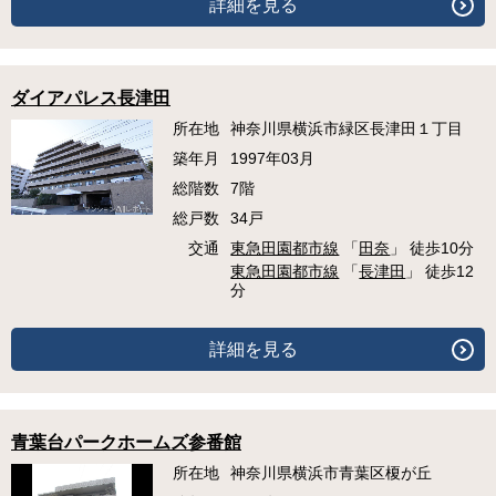
詳細を見る
ダイアパレス長津田
所在地
神奈川県横浜市緑区長津田１丁目
築年月
1997年03月
総階数
7階
総戸数
34戸
交通
東急田園都市線
「
田奈
」 徒歩10分
東急田園都市線
「
長津田
」 徒歩12
分
詳細を見る
青葉台パークホームズ参番館
所在地
神奈川県横浜市青葉区榎が丘