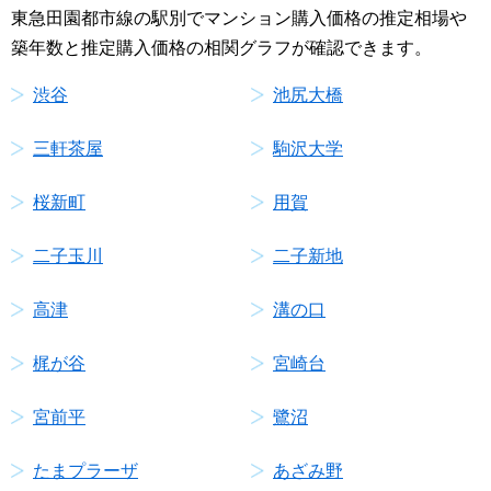
東急田園都市線の駅別でマンション購入価格の推定相場や
築年数と推定購入価格の相関グラフが確認できます。
渋谷
池尻大橋
三軒茶屋
駒沢大学
桜新町
用賀
二子玉川
二子新地
高津
溝の口
梶が谷
宮崎台
宮前平
鷺沼
たまプラーザ
あざみ野