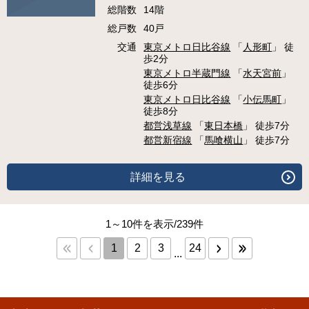
総階数
14階
総戸数
40戸
交通
東京メトロ日比谷線
「
人形町
」 徒
歩2分
東京メトロ半蔵門線
「
水天宮前
」
徒歩6分
東京メトロ日比谷線
「
小伝馬町
」
徒歩8分
都営浅草線
「
東日本橋
」 徒歩7分
都営新宿線
「
馬喰横山
」 徒歩7分
詳細を見る
1～10件を表示/239件
1
2
3
24
...