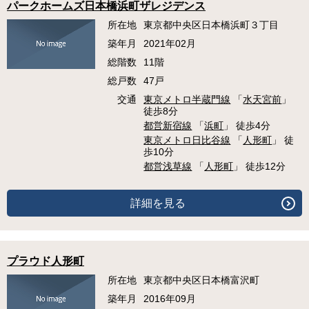
パークホームズ日本橋浜町ザレジデンス
所在地
東京都中央区日本橋浜町３丁目
築年月
2021年02月
総階数
11階
総戸数
47戸
交通
東京メトロ半蔵門線
「
水天宮前
」
徒歩8分
都営新宿線
「
浜町
」 徒歩4分
東京メトロ日比谷線
「
人形町
」 徒
歩10分
都営浅草線
「
人形町
」 徒歩12分
詳細を見る
プラウド人形町
所在地
東京都中央区日本橋富沢町
築年月
2016年09月