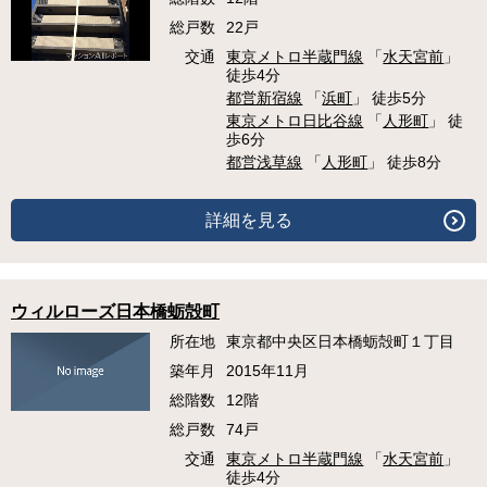
総戸数
22戸
交通
東京メトロ半蔵門線
「
水天宮前
」
徒歩4分
都営新宿線
「
浜町
」 徒歩5分
東京メトロ日比谷線
「
人形町
」 徒
歩6分
都営浅草線
「
人形町
」 徒歩8分
詳細を見る
ウィルローズ日本橋蛎殻町
所在地
東京都中央区日本橋蛎殻町１丁目
築年月
2015年11月
総階数
12階
総戸数
74戸
交通
東京メトロ半蔵門線
「
水天宮前
」
徒歩4分