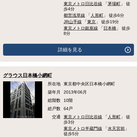
東京メトロ日比谷線
「
茅場町
」 徒
歩4分
都営浅草線
「
人形町
」 徒歩6分
JR山手線
「
東京
」 徒歩19分
東京メトロ銀座線
「
日本橋
」 徒歩
8分
詳細を見る
グラウス日本橋小網町
所在地
東京都中央区日本橋小網町
築年月
2013年06月
総階数
10階
総戸数
64戸
交通
東京メトロ日比谷線
「
人形町
」 徒
歩3分
東京メトロ半蔵門線
「
水天宮前
」
徒歩5分